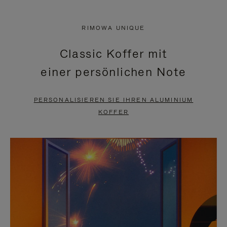
VIDEO
IST
IST
STUMMGESCHALTET,
RIMOWA UNIQUE
NICHT
BITTE
Classic Koffer mit
PAUSIERT,
KLICKEN
einer persönlichen Note
BITTE
SIE
DRÜCKEN
ZUM
PERSONALISIEREN SIE IHREN ALUMINIUM
SIE,
AUFHEBEN
KOFFER
UM
DER
ES
STUMMSCHALTUNG
ANZUHALTEN