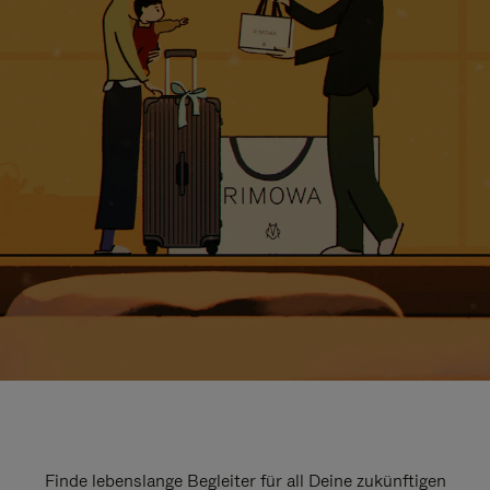
Finde lebenslange Begleiter für all Deine zukünftigen