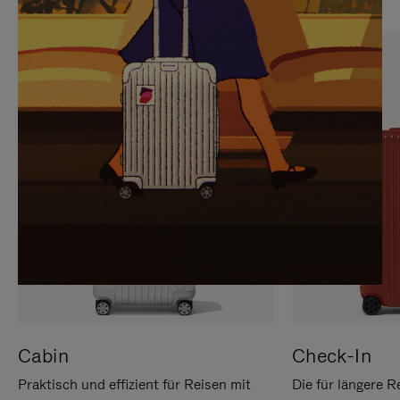
SIE,
AUFHEBEN
UM
DER
ES
STUMMSCHALTUNG
ANZUHALTEN
Cabin
Check-In
Praktisch und effizient für Reisen mit
Die für längere R