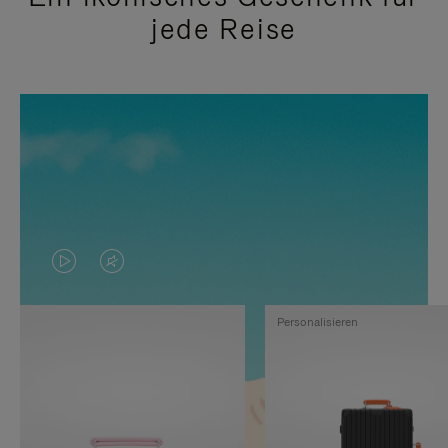
jede Reise
DAS
VIDEO
VIDEO
IST
Personalisieren
IST
STUMMGESCHALTET,
NICHT
BITTE
PAUSIERT,
KLICKEN