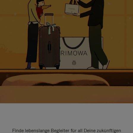
Finde lebenslange Begleiter für all Deine zukünftigen