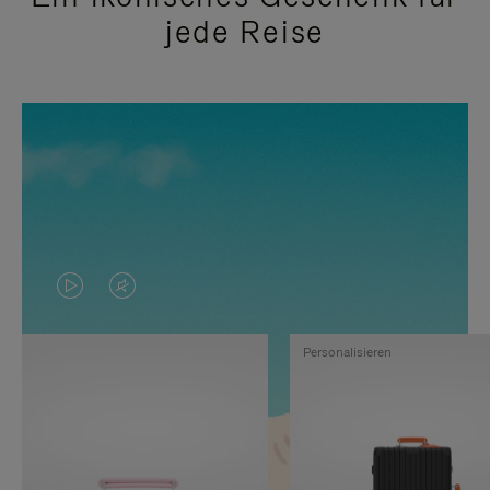
jede Reise
DAS
VIDEO
VIDEO
IST
Personalisieren
IST
STUMMGESCHALTET,
NICHT
BITTE
PAUSIERT,
KLICKEN