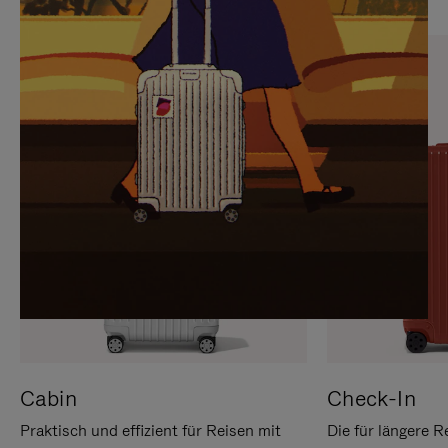
SIE,
AUFHEBEN
UM
DER
ES
STUMMSCHALTUNG
ANZUHALTEN
Cabin
Check-In
Praktisch und effizient für Reisen mit
Die für längere R