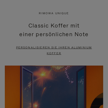
VIDEO
IST
IST
STUMMGESCHALTET,
RIMOWA UNIQUE
NICHT
BITTE
Classic Koffer mit
PAUSIERT,
KLICKEN
einer persönlichen Note
BITTE
SIE
DRÜCKEN
ZUM
PERSONALISIEREN SIE IHREN ALUMINIUM
SIE,
AUFHEBEN
KOFFER
UM
DER
ES
STUMMSCHALTUNG
ANZUHALTEN