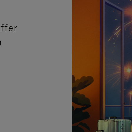
ffer
n