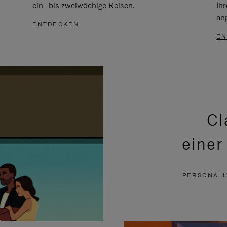
ein- bis zweiwöchige Reisen.
Ih
an
ENTDECKEN
EN
Cl
einer
PERSONALI