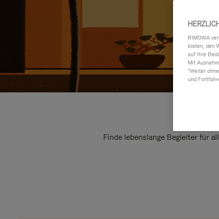
HERZLIC
RIMOWA verwe
bieten, den 
auf Ihre Bed
Mit Ausnahme
"Weiter ohne
und Fortfahr
Finde lebenslange Begleiter für a