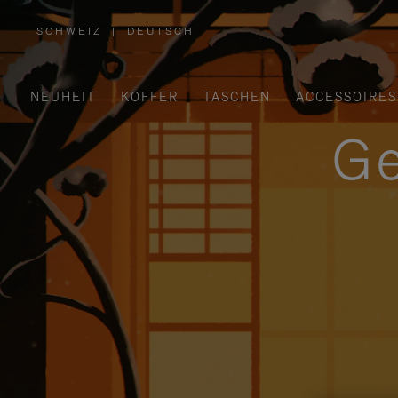
SCHWEIZ
|
DEUTSCH
,
WÄHLEN
SIE
IHRE
REGION
AUS
NEUHEIT
KOFFER
TASCHEN
ACCESSOIRES
Ge