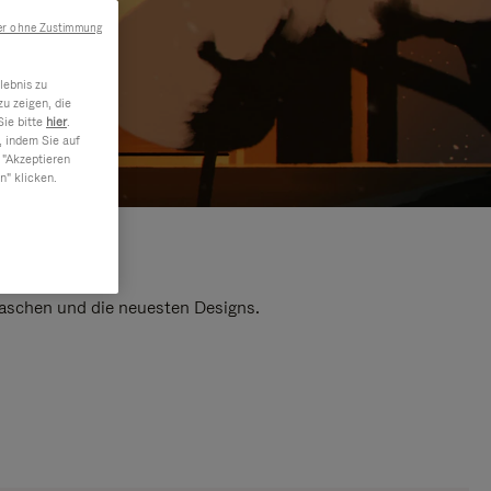
er ohne Zustimmung
lebnis zu
u zeigen, die
Sie bitte
hier
.
, indem Sie auf
 "Akzeptieren
n" klicken.
 Taschen und die neuesten Designs.