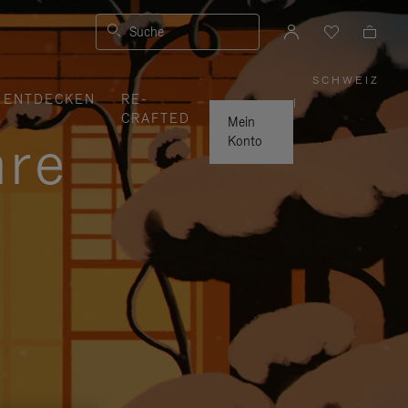
Suche
SCHWEIZ
,
ENTDECKEN
RE-
WÄHLE
|
SIE
CRAFTED
IHRE
Mein
REGION
hre
AUS
Konto