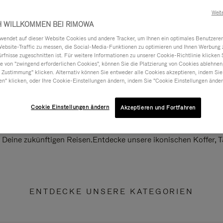
Weit
H WILLKOMMEN BEI RIMOWA
ndet auf dieser Website Cookies und andere Tracker, um Ihnen ein optimales Benutzerer
Website-Traffic zu messen, die Social-Media-Funktionen zu optimieren und Ihnen Werbung z
ürfnisse zugeschnitten ist. Für weitere Informationen zu unserer Cookie-Richtlinie klicken 
 von "zwingend erforderlichen Cookies", können Sie die Platzierung von Cookies ablehnen
 Zustimmung" klicken. Alternativ können Sie entweder alle Cookies akzeptieren, indem Sie
en" klicken, oder Ihre Cookie-Einstellungen ändern, indem Sie "Cookie Einstellungen änder
Cookie Einstellungen ändern
Akzeptieren und Fortfahren
ll Deine zukünftigen Reisen.Entdecke unsere ikonischen Koffer,
ENTDECKE UNSERE KATEGORIEN