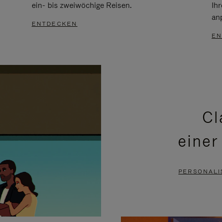
ein- bis zweiwöchige Reisen.
Ih
an
ENTDECKEN
EN
Cl
einer
PERSONALI