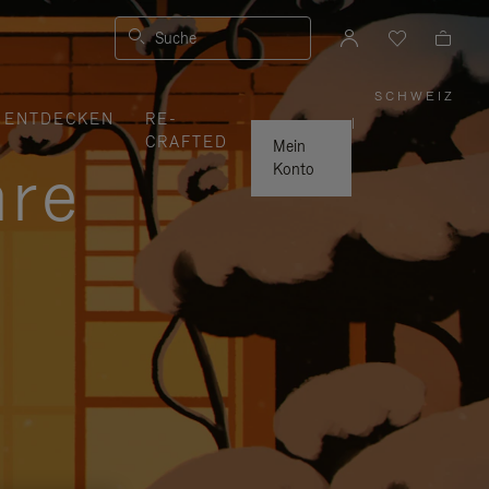
Suche
SCHWEIZ
,
ENTDECKEN
RE-
WÄHLE
|
SIE
CRAFTED
IHRE
Mein
REGION
hre
AUS
Konto