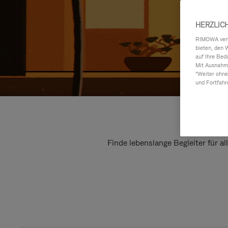
HERZLIC
RIMOWA verwe
bieten, den 
auf Ihre Bed
Mit Ausnahme
"Weiter ohne
und Fortfahr
Finde lebenslange Begleiter für a