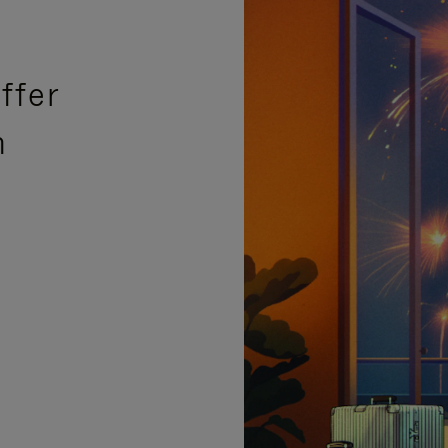
ffer
n