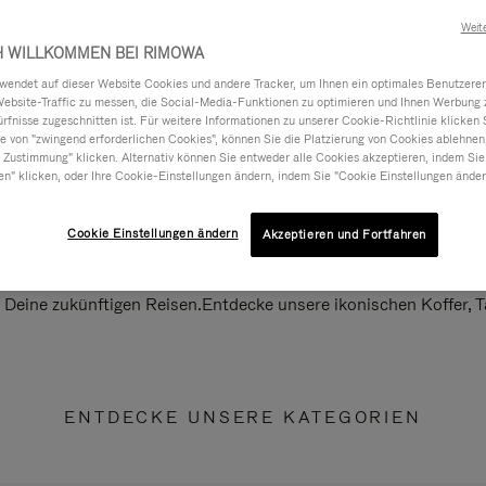
Weit
H WILLKOMMEN BEI RIMOWA
ndet auf dieser Website Cookies und andere Tracker, um Ihnen ein optimales Benutzerer
Website-Traffic zu messen, die Social-Media-Funktionen zu optimieren und Ihnen Werbung z
ürfnisse zugeschnitten ist. Für weitere Informationen zu unserer Cookie-Richtlinie klicken 
 von "zwingend erforderlichen Cookies", können Sie die Platzierung von Cookies ablehnen
 Zustimmung" klicken. Alternativ können Sie entweder alle Cookies akzeptieren, indem Sie
en" klicken, oder Ihre Cookie-Einstellungen ändern, indem Sie "Cookie Einstellungen änder
Cookie Einstellungen ändern
Akzeptieren und Fortfahren
ll Deine zukünftigen Reisen.Entdecke unsere ikonischen Koffer,
ENTDECKE UNSERE KATEGORIEN