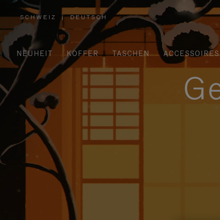
SCHWEIZ
|
DEUTSCH
,
WÄHLEN
SIE
IHRE
REGION
AUS
NEUHEIT
KOFFER
TASCHEN
ACCESSOIRES
Ge