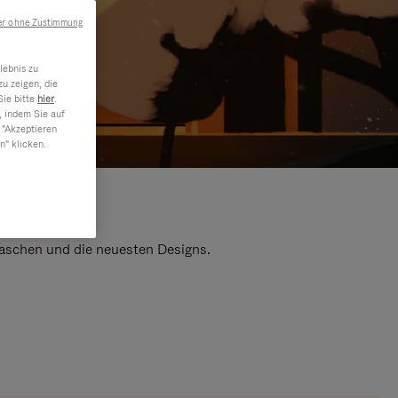
er ohne Zustimmung
lebnis zu
u zeigen, die
Sie bitte
hier
.
, indem Sie auf
 "Akzeptieren
n" klicken.
 Taschen und die neuesten Designs.