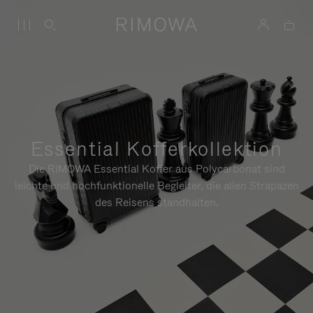
Essential Kofferkollektion
Die RIMOWA Essential Koffer aus Polycarbonat sind
leichte und hochfunktionelle Begleiter, die allen Strapazen
des Reisens standhalten.