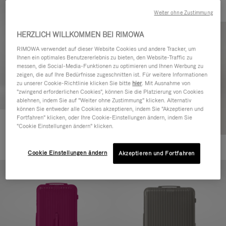
Weiter ohne Zustimmung
HERZLICH WILLKOMMEN BEI RIMOWA
RIMOWA verwendet auf dieser Website Cookies und andere Tracker, um
Ihnen ein optimales Benutzererlebnis zu bieten, den Website-Traffic zu
messen, die Social-Media-Funktionen zu optimieren und Ihnen Werbung zu
zeigen, die auf Ihre Bedürfnisse zugeschnitten ist. Für weitere Informationen
zu unserer Cookie-Richtlinie klicken Sie bitte
hier
. Mit Ausnahme von
"zwingend erforderlichen Cookies", können Sie die Platzierung von Cookies
ablehnen, indem Sie auf "Weiter ohne Zustimmung" klicken. Alternativ
können Sie entweder alle Cookies akzeptieren, indem Sie "Akzeptieren und
Fortfahren" klicken, oder Ihre Cookie-Einstellungen ändern, indem Sie
Essential Check-In M
"Cookie Einstellungen ändern" klicken.
CHF 940,00
+1
Cookie Einstellungen ändern
Akzeptieren und Fortfahren