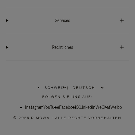
Services
Rechtliches
SCHWEIZ
|
,
WÄHLEN
FOLGEN SIE UNS AUF:
SIE
IHRE
Instagram
YouTube
REGION
Facebook
X
LinkedIn
WeChat
Weibo
AUS
© 2026 RIMOWA - ALLE RECHTE VORBEHALTEN