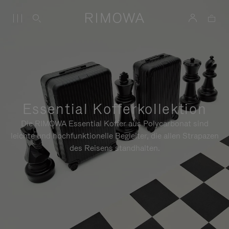
Essential Kofferkollektion
Die RIMOWA Essential Koffer aus Polycarbonat sind
leichte und hochfunktionelle Begleiter, die allen Strapazen
des Reisens standhalten.