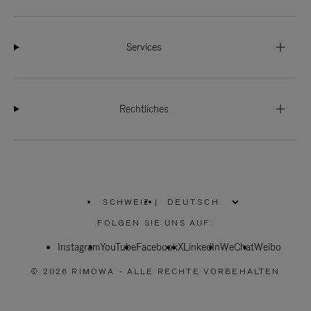
Services
Rechtliches
SCHWEIZ
|
,
WÄHLEN
FOLGEN SIE UNS AUF:
SIE
IHRE
Instagram
YouTube
REGION
Facebook
X
LinkedIn
WeChat
Weibo
AUS
© 2026 RIMOWA - ALLE RECHTE VORBEHALTEN