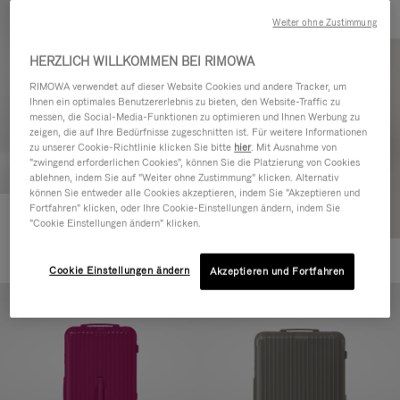
Weiter ohne Zustimmung
HERZLICH WILLKOMMEN BEI RIMOWA
RIMOWA verwendet auf dieser Website Cookies und andere Tracker, um
Ihnen ein optimales Benutzererlebnis zu bieten, den Website-Traffic zu
messen, die Social-Media-Funktionen zu optimieren und Ihnen Werbung zu
zeigen, die auf Ihre Bedürfnisse zugeschnitten ist. Für weitere Informationen
zu unserer Cookie-Richtlinie klicken Sie bitte
hier
. Mit Ausnahme von
"zwingend erforderlichen Cookies", können Sie die Platzierung von Cookies
ablehnen, indem Sie auf "Weiter ohne Zustimmung" klicken. Alternativ
können Sie entweder alle Cookies akzeptieren, indem Sie "Akzeptieren und
Fortfahren" klicken, oder Ihre Cookie-Einstellungen ändern, indem Sie
Essential Check-In M
"Cookie Einstellungen ändern" klicken.
CHF 940,00
+1
Cookie Einstellungen ändern
Akzeptieren und Fortfahren