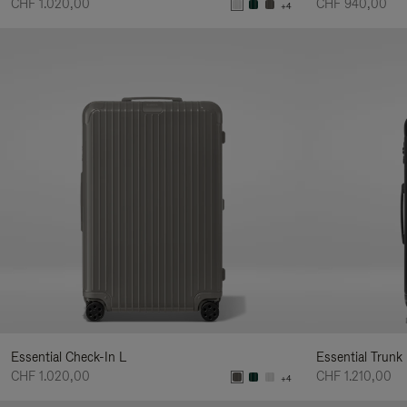
CHF 1.020,00
CHF 940,00
+4
Essential Check-In L
Essential Trunk
CHF 1.020,00
CHF 1.210,00
+4