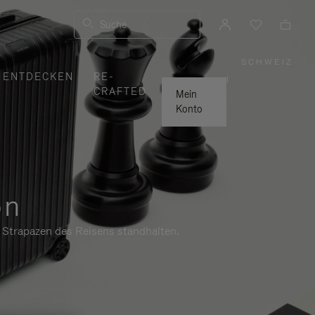
Suche
SCHWEIZ
,
ENTDECKEN
RE-
WÄHLE
|
SIE
CRAFTED
IHRE
Mein
REGION
AUS
Konto
on
n Strapazen des Reisens standhalten.