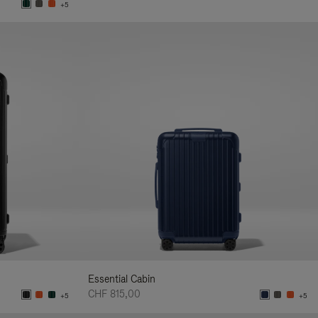
+5
Essential Cabin
CHF 815,00
+5
+5