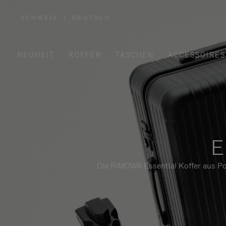
SCHWEIZ
|
DEUTSCH
,
WÄHLEN
SIE
IHRE
REGION
AUS
NEUHEIT
KOFFER
TASCHEN
ACCESSOIRES
E
Die RIMOWA Essential Koffer aus Pol