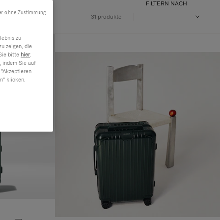
FILTERN NACH
er ohne Zustimmung
31 produkte
lebnis zu
u zeigen, die
Sie bitte
hier
.
, indem Sie auf
 "Akzeptieren
n" klicken.