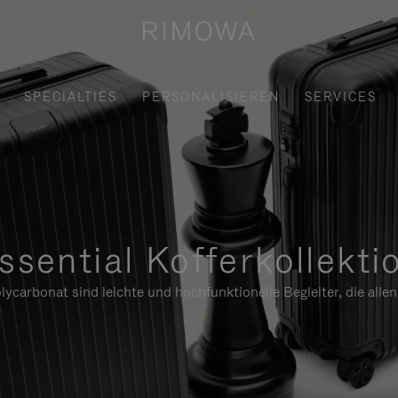
SPECIALTIES
PERSONALISIEREN
SERVICES
ssential Kofferkollekti
ycarbonat sind leichte und hochfunktionelle Begleiter, die alle