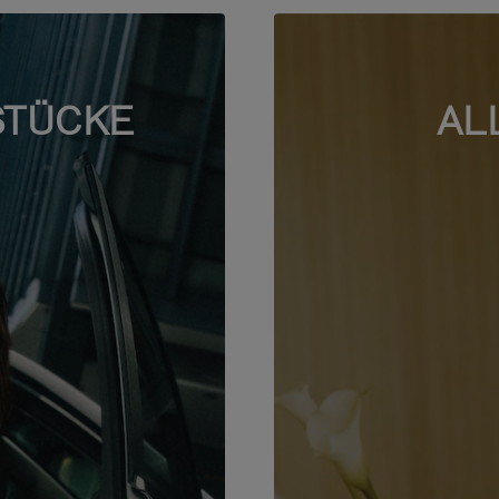
STÜCKE
AL