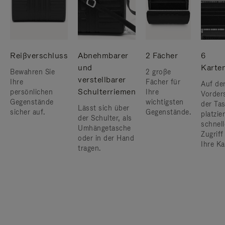
Reißverschluss
Abnehmbarer
2 Fächer
6
und
Karte
Bewahren Sie
2 große
verstellbarer
Ihre
Fächer für
Auf de
Schulterriemen
persönlichen
Ihre
Vorder
Gegenstände
wichtigsten
der Ta
Lässt sich über
sicher auf.
Gegenstände.
platzier
der Schulter, als
schnel
Umhängetasche
Zugriff
oder in der Hand
Ihre Ka
tragen.