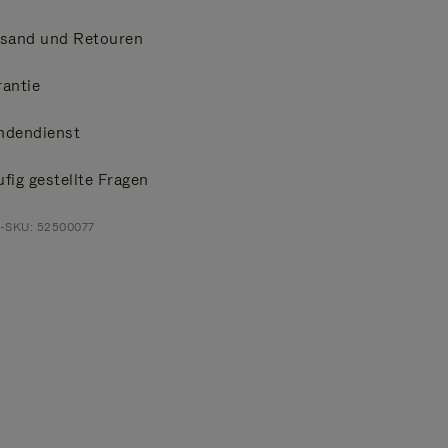
rsand und Retouren
antie
ndendienst
fig gestellte Fragen
t-SKU: 52500077