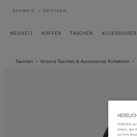
SCHWEIZ
|
DEUTSCH
,
WÄHLEN
SIE
IHRE
REGION
AUS
NEUHEIT
KOFFER
TASCHEN
ACCESSOIRES
Taschen
Groove Taschen & Accessoires Kollektion
HERZLIC
RIMOWA verwe
bieten, den 
auf Ihre Bed