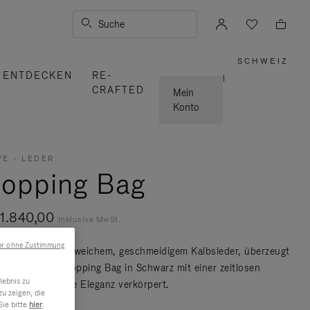
Suche
SCHWEIZ
,
ENTDECKEN
RE-
WÄHLE
|
SIE
CRAFTED
IHRE
Mein
REGION
AUS
Konto
E - LEDER
opping Bag
1.840,00
Inklusive MwSt.
er ohne Zustimmung
igt in Italien aus weichem, geschmeidigem Kalbsleder, überzeugt
oove – Leder Shopping Bag in Schwarz mit einer zeitlosen
lebnis zu
ette, die moderne Eleganz verkörpert.
u zeigen, die
ie mehr
Sie bitte
hier
.