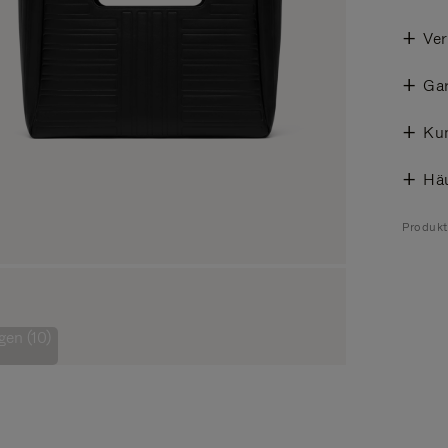
Ve
Gar
Ku
Häu
Produk
gen (10)