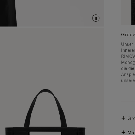
Groov
Unser 
Innere
RIMOW
Monogr
die die
Anspie
unsere
Gr
Mat