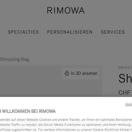
SPECIALTIES
PERSONALISIEREN
SERVICES
Shopping Bag
GROOV
Sh
In 3D ansehen
CHF 
Weit
Gefert
H WILLKOMMEN BEI RIMOWA
die Gr
ndet auf dieser Website Cookies und andere Tracker, um Ihnen ein optimales Benutzerer
Silhou
Website-Traffic zu messen, die Social-Media-Funktionen zu optimieren und Ihnen Werbung z
Lesen S
ürfnisse zugeschnitten ist. Für weitere Informationen zu unserer Cookie-Richtlinie klicken 