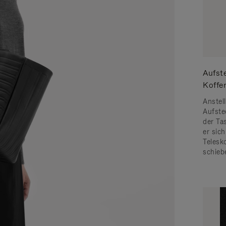
Aufste
Koffe
Anstell
Aufstec
der Ta
er sic
Telesk
schiebe