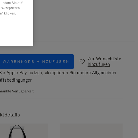
, indem Sie auf
 "Akzeptieren
n" klicken.
Schwarz
Zur Wunschliste
M WARENKORB HINZUFÜGEN
hinzufügen
ie Apple Pay nutzen, akzeptieren Sie unsere
Allgemeinen
ftsbedingungen
ränkte Verfügbarkeit
ktdetails