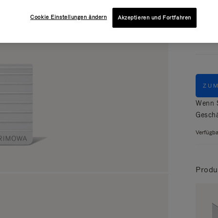
Farbe
Cookie Einstellungen ändern
Akzeptieren und Fortfahren
ZU
Wenn S
Geschä
Verfügba
Produ