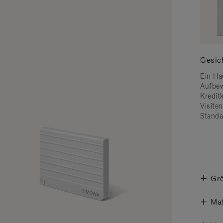
Gesic
Ein Ha
Aufbew
Kredit
Visiten
Standa
Gr
Mat