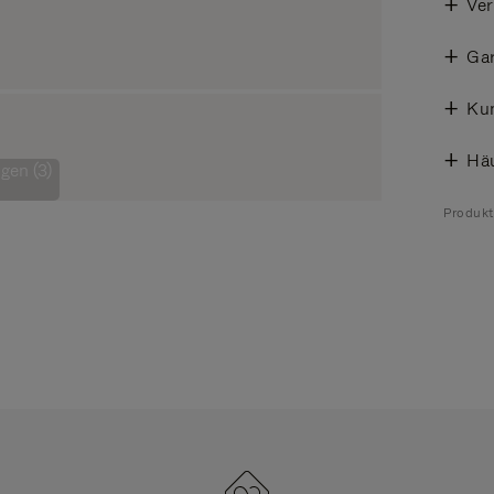
Ve
Gar
Ku
Häu
gen (3)
Produk