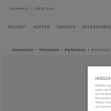
SCHWEIZ
|
DEUTSCH
,
WÄHLEN
SIE
IHRE
REGION
AUS
NEUHEIT
KOFFER
TASCHEN
ACCESSOIRES
Accessoires
Kleinwaren
Kartenetuis
Kartenetui
HERZLIC
RIMOWA verwe
bieten, den 
auf Ihre Bed
Mit Ausnahme
"Weiter ohne
und Fortfahr