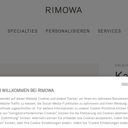
SPECIALTIES
PERSONALISIEREN
SERVICES
ORIGI
Ka
Weit
CHF
H WILLKOMMEN BEI RIMOWA
ndet auf dieser Website Cookies und andere Tracker, um Ihnen ein optimales Benutzerer
Website-Traffic zu messen, die Social-Media-Funktionen zu optimieren und Ihnen Werbung z
Die in
ürfnisse zugeschnitten ist. Für weitere Informationen zu unserer Cookie-Richtlinie klicken 
eine Au
 von "zwingend erforderlichen Cookies", können Sie die Platzierung von Cookies ablehnen
Lesen S
 Zustimmung" klicken. Alternativ können Sie entweder alle Cookies akzeptieren, indem Sie
en" klicken, oder Ihre Cookie-Einstellungen ändern, indem Sie "Cookie Einstellungen änder