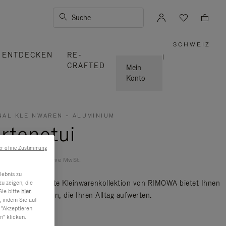
Suche
SCHWEIZ
,
ENTDECKEN
RE-
WÄHLE
|
SIE
CRAFTED
IHRE
Mein
REGION
AUS
Konto
NAL KLEINWAREN – ALUMINIUM
rtenetui
er ohne Zustimmung
 250,00
Inklusive MwSt.
lebnis zu
u zeigen, die
 Italien hergestellte Kleinwarenkollektion von RIMOWA bietet Ihnen
Sie bitte
hier
.
swahl an Artikeln, die Ihren Alltag aufwerten.
, indem Sie auf
ie mehr
 "Akzeptieren
n" klicken.