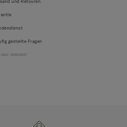
rsand und Retouren
antie
ndendienst
fig gestellte Fragen
t-SKU: 52600007