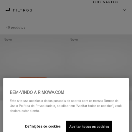
ORDENAR POR
FILTROS
49 produtos
Novo
Novo
BEM-VINDO A RIMOWA.COM
Este site usa cookies e dados pessoais de acordo com os nossos Termos de
Uso e Política de Privacidade e, ao clicar em "Aceitar todos os cookies", você
Groove - Couro Nécessaire com
Groove - Couro Nécessaire com
declara estar ciente.
zíper
zíper
R$ 3.450,00
R$ 3.450,00
Definições de cookies
Aceitar todos os cookies