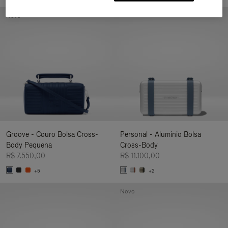
Novo
Groove - Couro Bolsa Cross-
Personal - Alumínio Bolsa
Body Pequena
Cross-Body
R$ 7.550,00
R$ 11.100,00
+5
+2
Novo