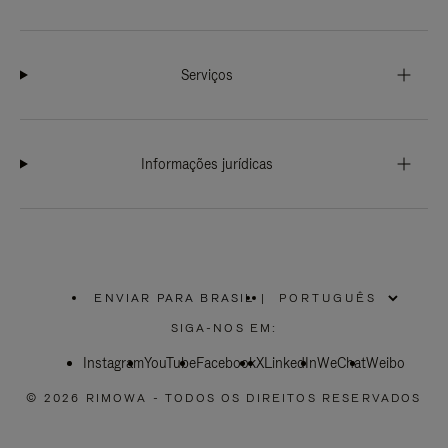
Serviços
Informações jurídicas
ENVIAR PARA BRASIL
|
,
POR
SIGA-NOS EM:
FAVOR,
SELECIONE
Instagram
YouTube
SUA
Facebook
X
LinkedIn
WeChat
Weibo
LOCALIZAÇÃO
© 2026 RIMOWA - TODOS OS DIREITOS RESERVADOS