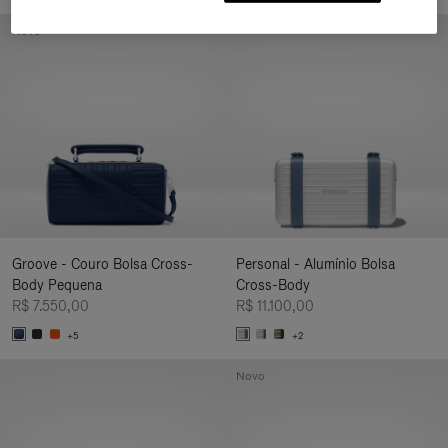
Novo
Groove - Couro Bolsa Cross-
Personal - Alumínio Bolsa
Body Pequena
Cross-Body
R$ 7.550,00
R$ 11.100,00
+5
+2
Novo