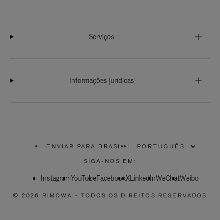
Serviços
Informações jurídicas
ENVIAR PARA BRASIL
|
,
POR
SIGA-NOS EM:
FAVOR,
SELECIONE
Instagram
YouTube
SUA
Facebook
X
LinkedIn
WeChat
Weibo
LOCALIZAÇÃO
© 2026 RIMOWA - TODOS OS DIREITOS RESERVADOS