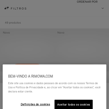
ORDENAR POR
FILTROS
49 produtos
Novo
Novo
BEM-VINDO A RIMOWA.COM
Este site usa cookies e dados pessoais de acordo com os nossos Termos de
Uso e Política de Privacidade e, ao clicar em "Aceitar todos os cookies", você
Groove - Couro Nécessaire com
Groove - Couro Nécessaire com
declara estar ciente.
zíper
zíper
R$ 3.450,00
R$ 3.450,00
Definições de cookies
Aceitar todos os cookies