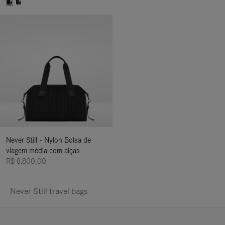
Never Still - Nylon Bolsa de
viagem média com alças
R$ 8.800,00
Never Still travel bags