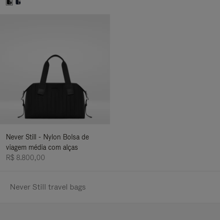
Never Still - Nylon Bolsa de
viagem média com alças
R$ 8.800,00
Never Still travel bags