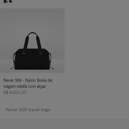
Never Still - Nylon Bolsa de
viagem média com alças
R$ 8.800,00
Never Still travel bags