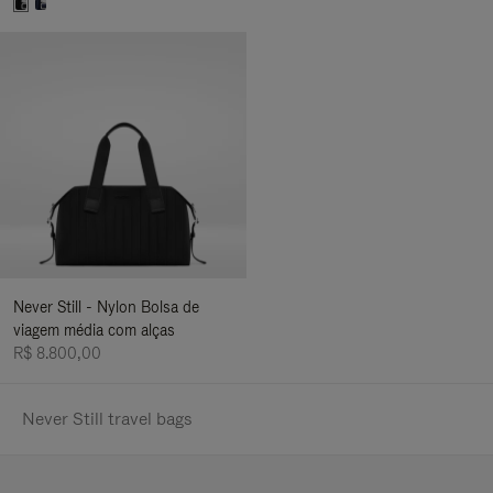
Never Still - Nylon Bolsa de
viagem média com alças
R$ 8.800,00
Never Still travel bags