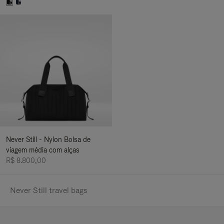
Never Still - Nylon Bolsa de
viagem média com alças
R$ 8.800,00
Never Still travel bags