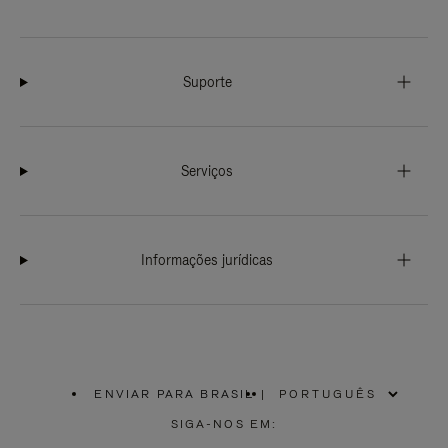
Suporte
Serviços
Informações jurídicas
ENVIAR PARA BRASIL
|
,
POR
SIGA-NOS EM:
FAVOR,
SELECIONE