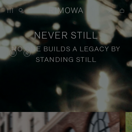
NEVER STILL
NO ONE BUILDS A LEGACY BY
O
O
STANDING STILL
VÍDEO
VÍDEO
ESTÁ
ESTÁ
PAUSADO,
SEM
Histórias de viagens com propósito
PRESSIONE
SOM.
PARA
POR
REPRODUZI-
FAVOR,