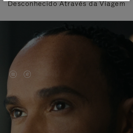
Desconhecido Através da Viagem
O
O
VÍDEO
VÍDEO
ESTÁ
ESTÁ
Lewis Hamilton é conhecido por suas conquistas
PAUSADO,
SEM
nas pistas, mas suas jornadas recentes têm sido
PRESSIONE
SOM.
repletas de aventuras além de seus ambientes
habituais. Em sua busca por novas experiências ao
PARA
POR