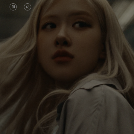
O
O
VÍDEO
VÍDEO
ESTÁ
ESTÁ
Rosé está constantemente explorando o mundo e, a
PAUSADO,
SEM
cada viagem, ela encontra novas perspectivas que
PRESSIONE
SOM.
deixam um impacto profundo nela. A cada novo
destino, ela descobre o mundo e a si mesma da
PARA
POR
maneira mais significativa.
REPRODUZI-
FAVOR,
LO
CLIQUE
Sua RIMOWA Classic Cabin serve como um
PARA
lembrete de todas as histórias que ela vivenciou,
cada adesivo e suas marcas, são símbolos de sua
ATIVÁ-
jornada.
LO