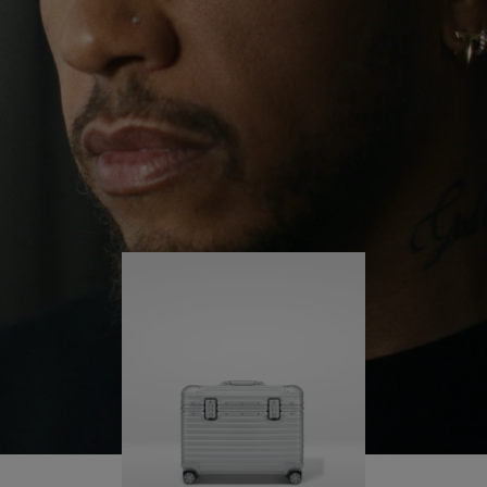
redor do mundo, ele continua a se desafiar e
REPRODUZI-
FAVOR,
aprender mais ao longo do caminho.
LO
CLIQUE
PARA
Sua RIMOWA Original Pilot o acompanha em cada
passo da jornada e cada marca em sua mala conta
ATIVÁ-
uma história de onde ele esteve e o que conquistou.
LO