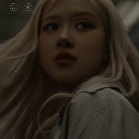
O
O
VÍDEO
VÍDEO
ESTÁ
ESTÁ
Rosé está constantemente explorando o mundo e, a
PAUSADO,
SEM
cada viagem, ela encontra novas perspectivas que
PRESSIONE
SOM.
deixam um impacto profundo nela. A cada novo
destino, ela descobre o mundo e a si mesma da
PARA
POR
maneira mais significativa.
REPRODUZI-
FAVOR,
LO
CLIQUE
Sua RIMOWA Classic Cabin serve como um
PARA
lembrete de todas as histórias que ela vivenciou,
cada adesivo e suas marcas, são símbolos de sua
ATIVÁ-
jornada.
LO