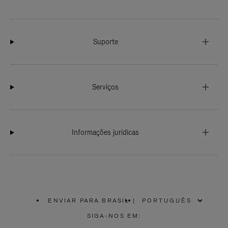
Suporte
Serviços
Informações jurídicas
ENVIAR PARA BRASIL
|
,
POR
SIGA-NOS EM:
FAVOR,
SELECIONE