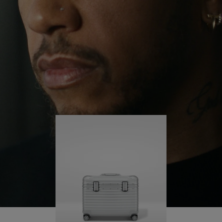
redor do mundo, ele continua a se desafiar e
REPRODUZI-
FAVOR,
aprender mais ao longo do caminho.
LO
CLIQUE
PARA
Sua RIMOWA Original Pilot o acompanha em cada
passo da jornada e cada marca em sua mala conta
ATIVÁ-
uma história de onde ele esteve e o que conquistou.
LO