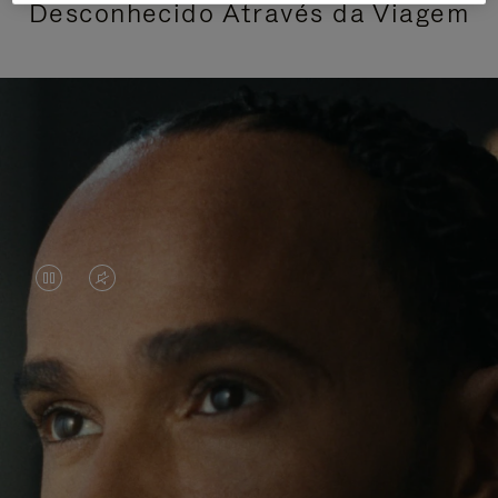
Desconhecido Através da Viagem
O
O
VÍDEO
VÍDEO
ESTÁ
ESTÁ
Lewis Hamilton é conhecido por suas conquistas
PAUSADO,
SEM
nas pistas, mas suas jornadas recentes têm sido
PRESSIONE
SOM.
repletas de aventuras além de seus ambientes
habituais. Em sua busca por novas experiências ao
PARA
POR