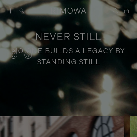
NEVER STILL
NO ONE BUILDS A LEGACY BY
O
O
STANDING STILL
VÍDEO
VÍDEO
ESTÁ
ESTÁ
PAUSADO,
SEM
Histórias de viagens com propósito
PRESSIONE
SOM.
PARA
POR
REPRODUZI-
FAVOR,