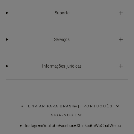
Suporte
Serviços
Informações jurídicas
ENVIAR PARA BRASIL
|
,
POR
SIGA-NOS EM:
FAVOR,
SELECIONE
Instagram
YouTube
SUA
Facebook
X
LinkedIn
WeChat
Weibo
LOCALIZAÇÃO