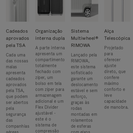
Cadeados
Organização
Sistema
Alça
aprovados
interna dupla
Multiwheel®
Telescópica
pela TSA
RIMOWA
A parte interna
Projetado
apresenta um
para
Cada uma
Lançado pela
compartimento
oferecer
das nossas
RIMOWA,
totalmente
ajuste
malas
este sistema
fechado com
direto, que
apresenta
sofisticado
zíper, um
confere
cadeados
garante um
bolso em tela
máximo
aprovados
deslocamento
com zíper para
conforto e
pela TSA,
estável e sem
armazenagem
leve
que podem
esforço,
adicional e um
capacidade
ser abertos
graças às
Flex Divider
de manobra.
pela
rodas
ajustável -
segurança
montadas em
este é o
das
rolamentos
sistema de
companhias
de esferas
compressão
aéreas,
com eixos