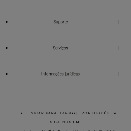
Suporte
Serviços
Informações jurídicas
ENVIAR PARA BRASIL
|
,
POR
SIGA-NOS EM:
FAVOR,
SELECIONE