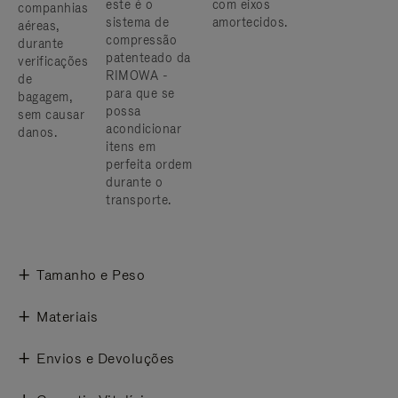
este é o
com eixos
companhias
sistema de
amortecidos.
aéreas,
compressão
durante
patenteado da
verificações
RIMOWA -
de
para que se
bagagem,
possa
sem causar
acondicionar
danos.
itens em
perfeita ordem
durante o
transporte.
Tamanho e Peso
Materiais
Envios e Devoluções