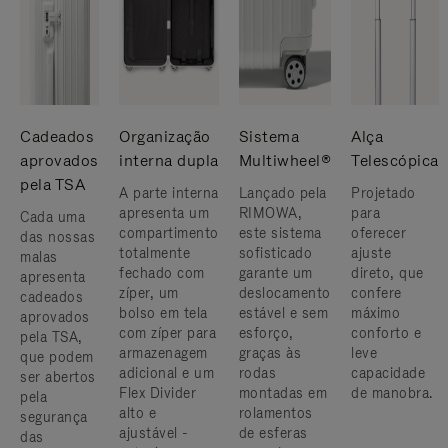
Cadeados
Organização
Sistema
Alça
aprovados
interna dupla
Multiwheel®
Telescópica
pela TSA
A parte interna
Lançado pela
Projetado
apresenta um
RIMOWA,
para
Cada uma
compartimento
este sistema
oferecer
das nossas
totalmente
sofisticado
ajuste
malas
fechado com
garante um
direto, que
apresenta
zíper, um
deslocamento
confere
cadeados
bolso em tela
estável e sem
máximo
aprovados
com zíper para
esforço,
conforto e
pela TSA,
armazenagem
graças às
leve
que podem
adicional e um
rodas
capacidade
ser abertos
Flex Divider
montadas em
de manobra.
pela
alto e
rolamentos
segurança
ajustável -
de esferas
das