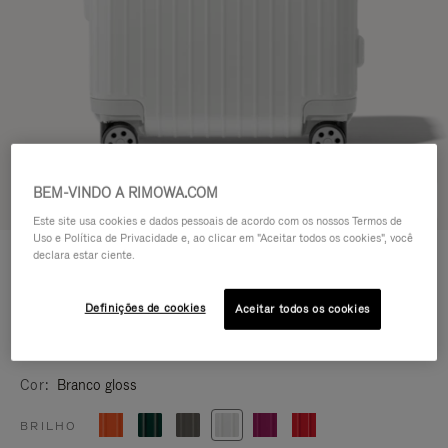
BEM-VINDO A RIMOWA.COM
Experimente em 3D
Este site usa cookies e dados pessoais de acordo com os nossos Termos de
Uso e Política de Privacidade e, ao clicar em "Aceitar todos os cookies", você
ESSENTIAL
declara estar ciente.
R$ 6.300,00
Cabin
Guia de tamanho
Definições de cookies
Aceitar todos os cookies
Cabin
55 x 39 x 23 cm
Size
Cor
Branco gloss
BRILHO