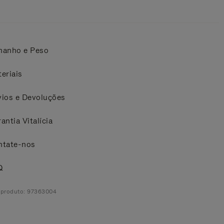
manho e Peso
eriais
ios e Devoluções
antia Vitalícia
ntate-nos
Q
 produto: 97363004