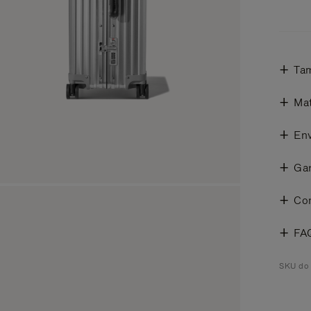
Ta
Mat
Env
Gar
Co
FA
SKU do