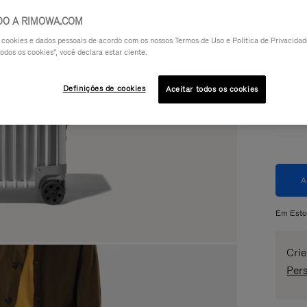
DO A RIMOWA.COM
a cookies e dados pessoais de acordo com os nossos Termos de Uso e Política de Privacidade
odos os cookies", você declara estar ciente.
Cor
P
Definições de cookies
Aceitar todos os cookies
Em Est
Crie
Pers