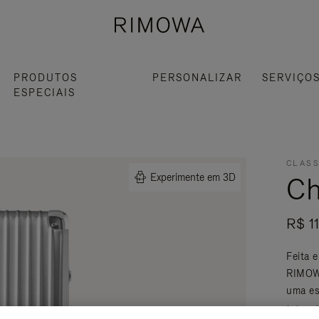
PRODUTOS
PERSONALIZAR
SERVIÇO
ESPECIAIS
CLASS
Ch
Experimente em 3D
R$ 1
Feita 
RIMOWA
uma es
Leia mai