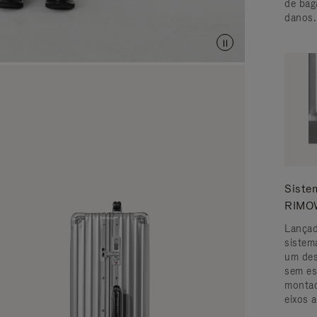
de bag
danos.
Siste
RIMO
Lançad
sistem
um des
sem es
montad
eixos 