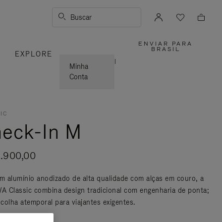
Buscar
ENVIAR PARA
,
BRASIL
S
EXPLORE
POR
FAVOR,
|
SELECION
Minha
SUA
LOCALIZA
Conta
IC
eck-In M
1.900,00
em alumínio anodizado de alta qualidade com alças em couro, a
 Classic combina design tradicional com engenharia de ponta;
colha atemporal para viajantes exigentes.
s