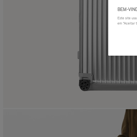
BEM-VIN
Este site us
em "Aceitar t