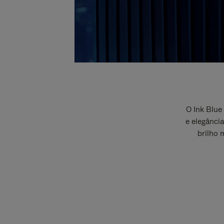
O Ink Blu
e elegânci
brilho 