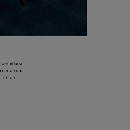
odernidade
a cor dá um
írito do