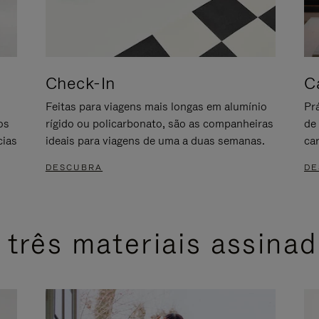
Check-In
C
s
Feitas para viagens mais longas em alumínio
Pr
os
rígido ou policarbonato, são as companheiras
de
cias
ideais para viagens de uma a duas semanas.
ca
DESCUBRA
DE
 três materiais assina