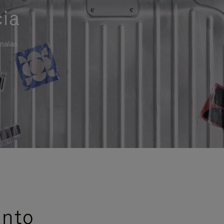
cia
 malas
ento