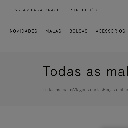
ENVIAR PARA BRASIL
|
PORTUGUÊS
,
POR
FAVOR,
SELECIONE
SUA
LOCALIZAÇÃO
NOVIDADES
MALAS
BOLSAS
ACESSÓRIOS
Todas as ma
Todas as malas
Viagens curtas
Peças emble