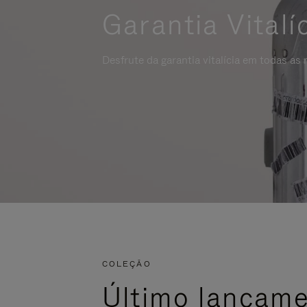
Garantia Vitalí
Desfrute da garantia vitalícia em todas as
COLEÇÃO
Último lançam