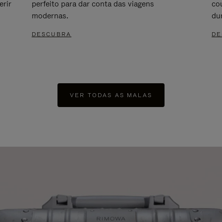
erir
perfeito para dar conta das viagens
cou
modernas.
du
DESCUBRA
DE
VER TODAS AS MALAS