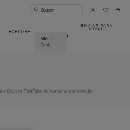
Buscar
ENVIAR PARA
,
BRASIL
S
EXPLORE
POR
FAVOR,
|
SELECION
Minha
SUA
LOCALIZA
Conta
a o Dia dos Pais
Faixa de tamanho por coleção