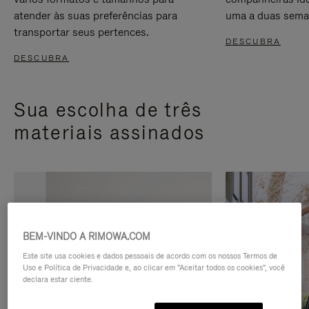
atender às suas preferências para
uma a duas sema
transportar seus pertences.
DESCUBRA
DESCUBRA
Sua escolha de três
materiais assinados
BEM-VINDO A RIMOWA.COM
Este site usa cookies e dados pessoais de acordo com os nossos Termos de
Uso e Política de Privacidade e, ao clicar em "Aceitar todos os cookies", você
declara estar ciente.