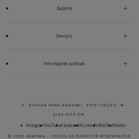
Suporte
Serviços
Informações jurídicas
ENVIAR PARA BRASIL
|
,
POR
SIGA-NOS EM:
FAVOR,
SELECIONE
Instagram
YouTube
SUA
Facebook
X
LinkedIn
WeChat
Weibo
LOCALIZAÇÃO
© 2026 RIMOWA - TODOS OS DIREITOS RESERVADOS