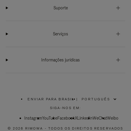
Suporte
Serviços
Informações jurídicas
ENVIAR PARA BRASIL
|
,
POR
SIGA-NOS EM:
FAVOR,
SELECIONE
Instagram
YouTube
SUA
Facebook
X
LinkedIn
WeChat
Weibo
LOCALIZAÇÃO
© 2026 RIMOWA - TODOS OS DIREITOS RESERVADOS