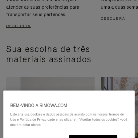
atender às suas preferências para
uma a duas sema
transportar seus pertences.
DESCUBRA
DESCUBRA
Sua escolha de três
materiais assinados
BEM-VINDO A RIMOWA.COM
Este site usa cookies e dados pessoais de acordo com os nossos Termos de
Uso e Política de Privacidade e, ao clicar em "Aceitar todos os cookies", você
declara estar ciente.