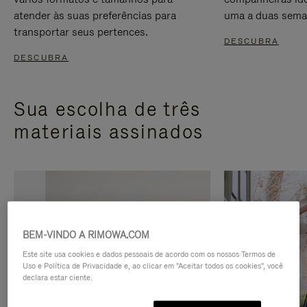
atender às suas preferências para
uma a duas sema
transportar seus pertences.
DESCUBRA
DESCUBRA
Sua escolha de três
materiais assinados
BEM-VINDO A RIMOWA.COM
Este site usa cookies e dados pessoais de acordo com os nossos Termos de
Uso e Política de Privacidade e, ao clicar em "Aceitar todos os cookies", você
declara estar ciente.