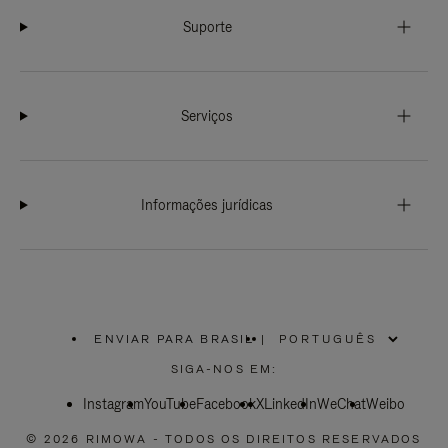
Suporte
Serviços
Informações jurídicas
ENVIAR PARA BRASIL
|
,
POR
SIGA-NOS EM:
FAVOR,
SELECIONE
Instagram
YouTube
SUA
Facebook
X
LinkedIn
WeChat
Weibo
LOCALIZAÇÃO
© 2026 RIMOWA - TODOS OS DIREITOS RESERVADOS