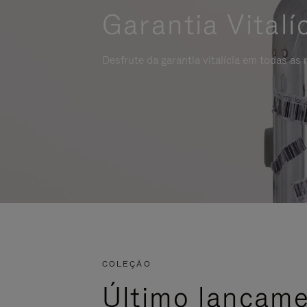
Garantia Vitalí
Desfrute da garantia vitalícia em todas as
COLEÇÃO
Último lançam