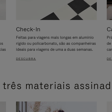
Check-In
C
s
Feitas para viagens mais longas em alumínio
Pr
os
rígido ou policarbonato, são as companheiras
de
cias
ideais para viagens de uma a duas semanas.
ca
DESCUBRA
DE
 três materiais assina