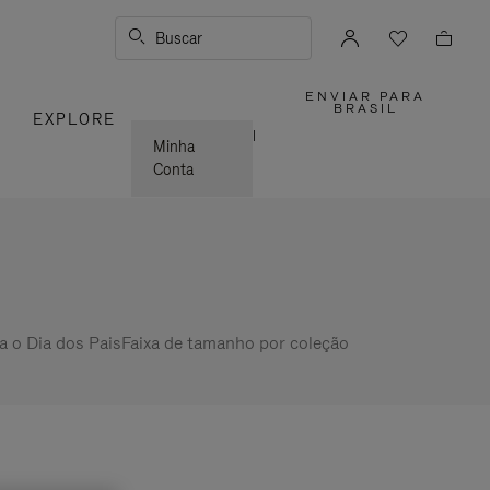
Buscar
ENVIAR PARA
,
BRASIL
S
EXPLORE
POR
FAVOR,
|
SELECION
Minha
SUA
LOCALIZA
Conta
a o Dia dos Pais
Faixa de tamanho por coleção