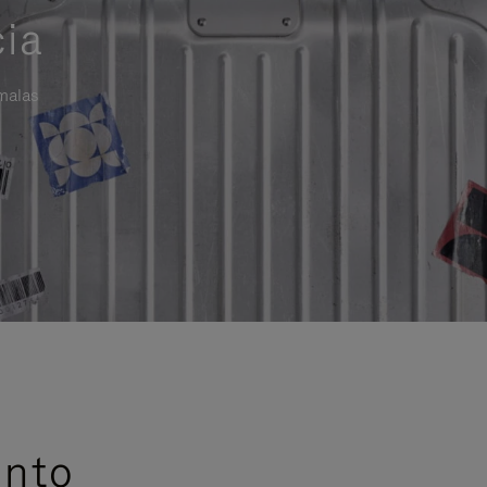
cia
 malas
ento