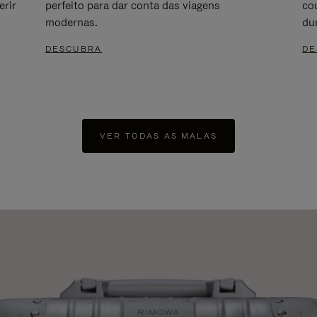
erir
perfeito para dar conta das viagens
cou
modernas.
du
DESCUBRA
DE
VER TODAS AS MALAS