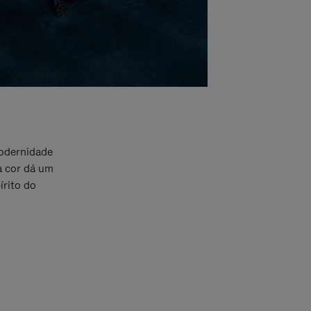
odernidade
a cor dá um
írito do