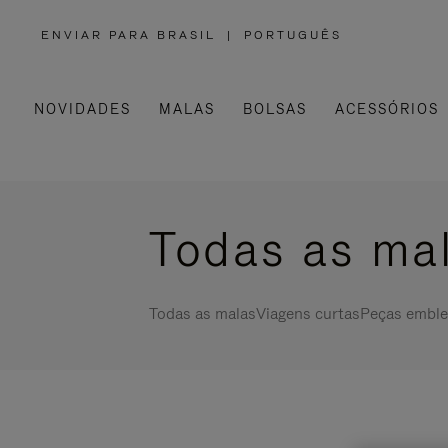
ENVIAR PARA BRASIL
|
PORTUGUÊS
,
POR
FAVOR,
SELECIONE
SUA
LOCALIZAÇÃO
NOVIDADES
MALAS
BOLSAS
ACESSÓRIOS
Todas as ma
Todas as malas
Viagens curtas
Peças emble