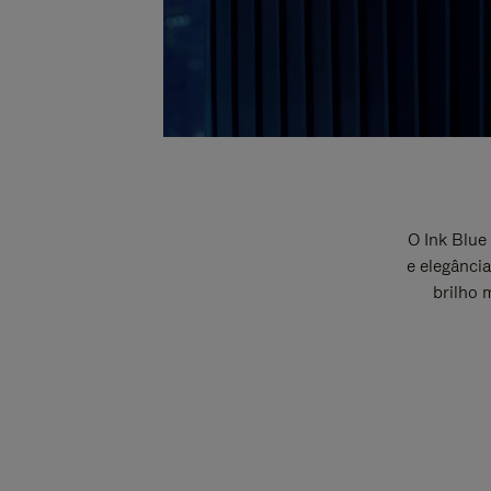
O Ink Blu
e elegânci
brilho 