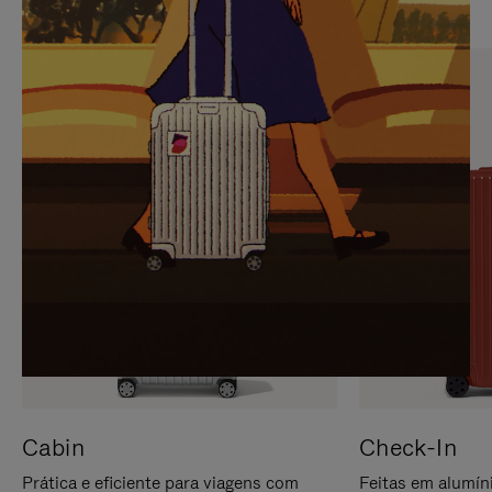
PARA
FAVOR,
PAUSÁ-
CLIQUE
LO
PARA
ATIVÁ-
LO
Cabin
Check-In
Prática e eficiente para viagens com
Feitas em alumíni