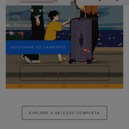
PAUSÁ-
CLIQUE
Groove - Couro Bolsa Cross-
Classic Cabin
LO
PARA
Body Pequena
R$ 14.250,00
ATIVÁ-
R$ 7.550,00
+5
LO
ADICIONAR AO CARRINHO
VOLTAR ÀS COMPRAS
EXPLORE A SELEÇÃO COMPLETA