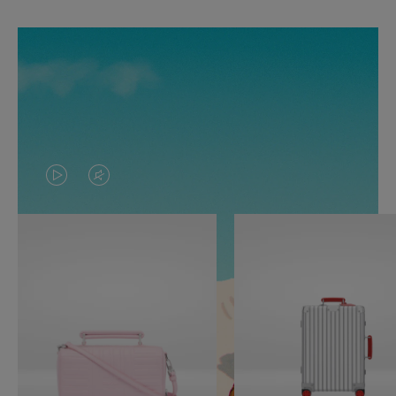
O
O
VÍDEO
VÍDEO
NÃO
ESTÁ
ESTÁ
SEM
PAUSADO,
SOM.
PRESSIONE
POR
PARA
FAVOR,