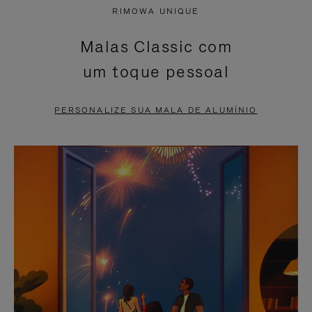
NÃO
ESTÁ
RIMOWA UNIQUE
ESTÁ
SEM
Malas Classic com
PAUSADO,
SOM.
um toque pessoal
PRESSIONE
POR
PARA
FAVOR,
PERSONALIZE SUA MALA DE ALUMÍNIO
PAUSÁ-
CLIQUE
LO
PARA
ATIVÁ-
LO