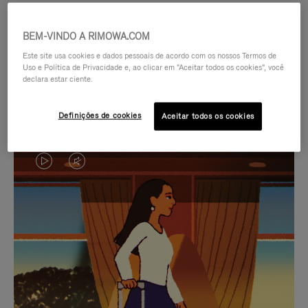
BEM-VINDO A RIMOWA.COM
Este site usa cookies e dados pessoais de acordo com os nossos Termos de
Uso e Política de Privacidade e, ao clicar em "Aceitar todos os cookies", você
declara estar ciente.
Definições de cookies
Aceitar todos os cookies
O
O
VÍDEO
VÍDEO
NÃO
ESTÁ
SELEÇÃO DE PRESENTES CUIDADOSAMENTE
ESTÁ
SEM
SELECIONADA
Encontre a companheira
PAUSADO,
SOM.
perfeita para cada viagem
PRESSIONE
POR