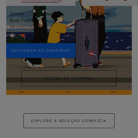
PAUSÁ-
CLIQUE
Groove - Couro Bolsa Cross-
Classic Cabin
LO
PARA
Body Pequena
R$ 14.250,00
ATIVÁ-
R$ 7.550,00
+5
LO
ADICIONAR AO CARRINHO
VOLTAR ÀS COMPRAS
EXPLORE A SELEÇÃO COMPLETA