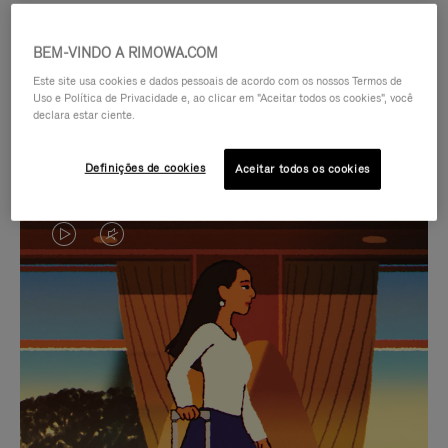
BEM-VINDO A RIMOWA.COM
Este site usa cookies e dados pessoais de acordo com os nossos Termos de
Uso e Política de Privacidade e, ao clicar em "Aceitar todos os cookies", você
declara estar ciente.
Definições de cookies
Aceitar todos os cookies
O
O
VÍDEO
VÍDEO
NÃO
ESTÁ
SELEÇÃO DE PRESENTES CUIDADOSAMENTE
ESTÁ
SEM
SELECIONADA
Encontre a companheira
PAUSADO,
SOM.
perfeita para cada viagem
PRESSIONE
POR