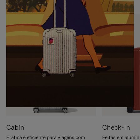
PARA
FAVOR,
PAUSÁ-
CLIQUE
LO
PARA
ATIVÁ-
LO
Cabin
Check-In
Prática e eficiente para viagens com
Feitas em alumíni