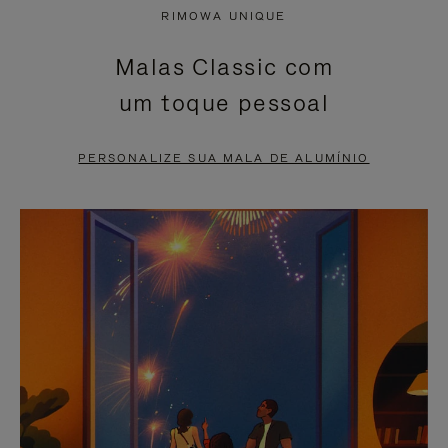
NÃO
ESTÁ
RIMOWA UNIQUE
ESTÁ
SEM
Malas Classic com
PAUSADO,
SOM.
um toque pessoal
PRESSIONE
POR
PARA
FAVOR,
PERSONALIZE SUA MALA DE ALUMÍNIO
PAUSÁ-
CLIQUE
LO
PARA
ATIVÁ-
LO