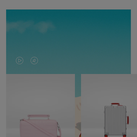
O
O
VÍDEO
VÍDEO
NÃO
ESTÁ
ESTÁ
SEM
PAUSADO,
SOM.
PRESSIONE
POR
PARA
FAVOR,