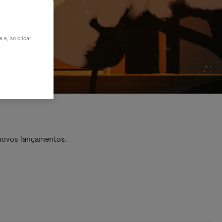
 e, ao clicar
 novos lançamentos.