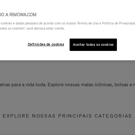
DO A RIMOWA.COM
a cookies e dados pessoais de acordo com os nossos Termos de Uso e Política de Privacidade
odos os cookies", você declara estar ciente.
Definições de cookies
Aceitar todos os cookies
ras para a vida toda. Explore nossas malas icônicas, bolsas e
EXPLORE NOSSAS PRINCIPAIS CATEGORIAS