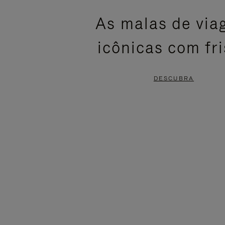
ESTÁ
SEM
As malas de vi
PAUSADO,
SOM.
icônicas com fr
PRESSIONE
POR
PARA
FAVOR,
DESCUBRA
PAUSÁ-
CLIQUE
LO
PARA
ATIVÁ-
LO