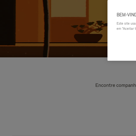
BEM-VIN
Este site us
em "Aceitar t
Encontre companhei