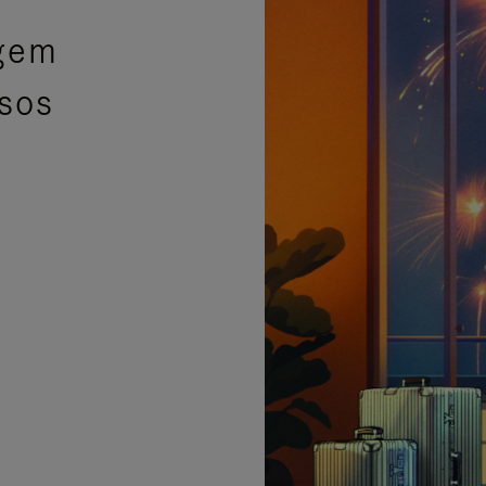
agem
isos