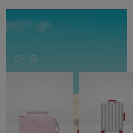
O
O
VÍDEO
VÍDEO
NÃO
ESTÁ
ESTÁ
SEM
PAUSADO,
SOM.
PRESSIONE
POR
PARA
FAVOR,