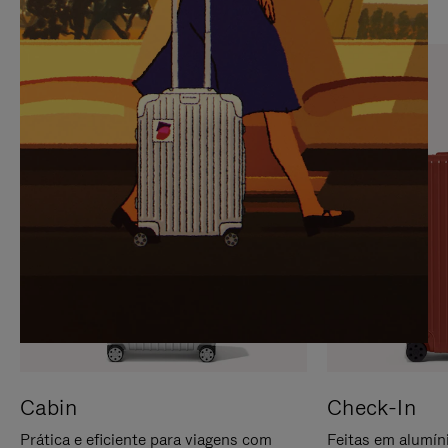
PARA
FAVOR,
PAUSÁ-
CLIQUE
LO
PARA
ATIVÁ-
LO
Cabin
Check-In
Prática e eficiente para viagens com
Feitas em alumíni