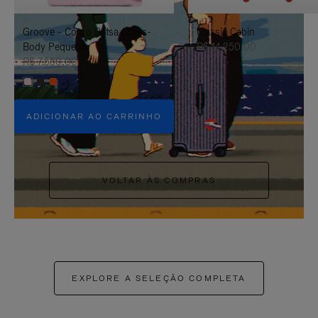
PAUSÁ-
CLIQUE
Groove - Couro Bolsa Cross-
Classic Cabin
LO
PARA
Body Pequena
R$ 14.250,00
ATIVÁ-
R$ 7.550,00
+5
LO
ADICIONAR AO CARRINHO
VOLTAR ÀS COMPRAS
EXPLORE A SELEÇÃO COMPLETA