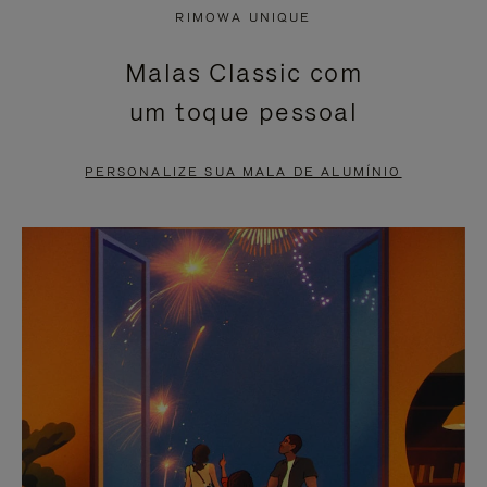
NÃO
ESTÁ
RIMOWA UNIQUE
ESTÁ
SEM
Malas Classic com
PAUSADO,
SOM.
um toque pessoal
PRESSIONE
POR
PARA
FAVOR,
PERSONALIZE SUA MALA DE ALUMÍNIO
PAUSÁ-
CLIQUE
LO
PARA
ATIVÁ-
LO