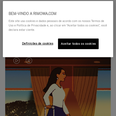
BEM-VINDO A RIMOWA.COM
Este site usa cookies e dados pessoais de acordo com os nossos Termos de
Uso e Política de Privacidade e, ao clicar em "Aceitar todos os cookies", você
declara estar ciente.
Definições de cookies
Aceitar todos os cookies
O
O
VÍDEO
VÍDEO
NÃO
ESTÁ
SELEÇÃO DE PRESENTES CUIDADOSAMENTE
ESTÁ
SEM
SELECIONADA
Encontre a companheira
PAUSADO,
SOM.
perfeita para cada viagem
PRESSIONE
POR