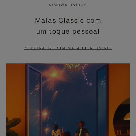
NÃO
ESTÁ
RIMOWA UNIQUE
ESTÁ
SEM
Malas Classic com
PAUSADO,
SOM.
um toque pessoal
PRESSIONE
POR
PARA
FAVOR,
PERSONALIZE SUA MALA DE ALUMÍNIO
PAUSÁ-
CLIQUE
LO
PARA
ATIVÁ-
LO