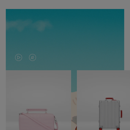
O
O
VÍDEO
VÍDEO
NÃO
ESTÁ
ESTÁ
SEM
PAUSADO,
SOM.
PRESSIONE
POR
PARA
FAVOR,