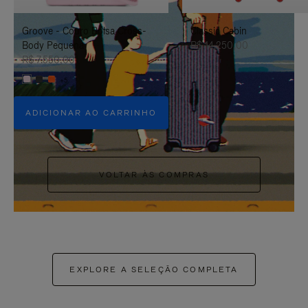
PAUSÁ-
CLIQUE
Groove - Couro Bolsa Cross-
Classic Cabin
LO
PARA
Body Pequena
R$ 14.250,00
ATIVÁ-
R$ 7.550,00
+5
LO
ADICIONAR AO CARRINHO
VOLTAR ÀS COMPRAS
EXPLORE A SELEÇÃO COMPLETA