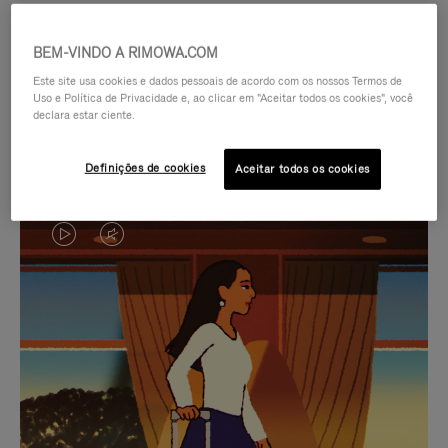
BEM-VINDO A RIMOWA.COM
Este site usa cookies e dados pessoais de acordo com os nossos Termos de
Uso e Política de Privacidade e, ao clicar em "Aceitar todos os cookies", você
declara estar ciente.
Definições de cookies
Aceitar todos os cookies
O
O
VÍDEO
VÍDEO
NÃO
ESTÁ
SELEÇÃO DE PRESENTES CUIDADOSAMENTE
ESTÁ
SEM
SELECIONADA
Encontre a companheira
PAUSADO,
SOM.
perfeita para cada viagem
PRESSIONE
POR