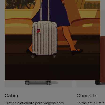
PARA
FAVOR,
PAUSÁ-
CLIQUE
LO
PARA
ATIVÁ-
LO
Cabin
Check-In
Prática e eficiente para viagens com
Feitas em alumíni