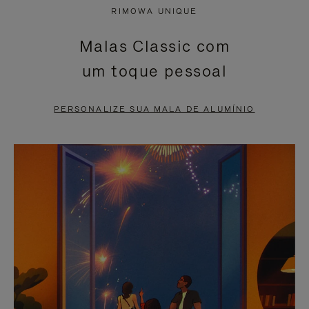
NÃO
ESTÁ
RIMOWA UNIQUE
ESTÁ
SEM
Malas Classic com
PAUSADO,
SOM.
um toque pessoal
PRESSIONE
POR
PARA
FAVOR,
PERSONALIZE SUA MALA DE ALUMÍNIO
PAUSÁ-
CLIQUE
LO
PARA
ATIVÁ-
LO