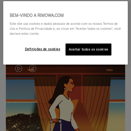
BEM-VINDO A RIMOWA.COM
Este site usa cookies e dados pessoais de acordo com os nossos Termos de
Uso e Política de Privacidade e, ao clicar em "Aceitar todos os cookies", você
declara estar ciente.
Definições de cookies
Aceitar todos os cookies
O
O
VÍDEO
VÍDEO
NÃO
ESTÁ
SELEÇÃO DE PRESENTES CUIDADOSAMENTE
ESTÁ
SEM
SELECIONADA
Encontre a companheira
PAUSADO,
SOM.
perfeita para cada viagem
PRESSIONE
POR