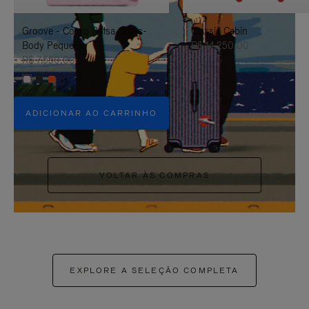
PAUSÁ-
CLIQUE
Groove - Couro Bolsa Cross-
Classic Cabin
LO
PARA
Body Pequena
R$ 14.250,00
ATIVÁ-
R$ 7.550,00
+5
LO
ADICIONAR AO CARRINHO
VOLTAR ÀS COMPRAS
EXPLORE A SELEÇÃO COMPLETA