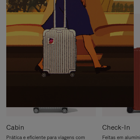
PARA
FAVOR,
PAUSÁ-
CLIQUE
LO
PARA
ATIVÁ-
LO
Cabin
Check-In
Prática e eficiente para viagens com
Feitas em alumíni