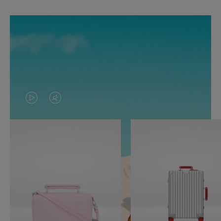
O
O
VÍDEO
VÍDEO
NÃO
ESTÁ
ESTÁ
SEM
PAUSADO,
SOM.
PRESSIONE
POR
PARA
FAVOR,