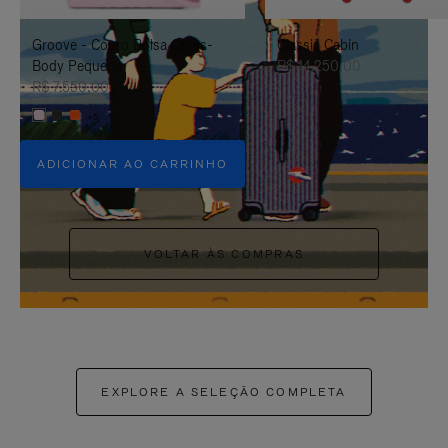
PAUSÁ-
CLIQUE
Groove - Couro Bolsa Cross-
Classic Cabin
LO
PARA
Body Pequena
R$ 14.250,00
ATIVÁ-
R$ 7.550,00
+5
LO
ADICIONAR AO CARRINHO
VOLTAR ÀS COMPRAS
EXPLORE A SELEÇÃO COMPLETA