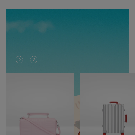
O
O
VÍDEO
VÍDEO
NÃO
ESTÁ
ESTÁ
SEM
PAUSADO,
SOM.
PRESSIONE
POR
PARA
FAVOR,