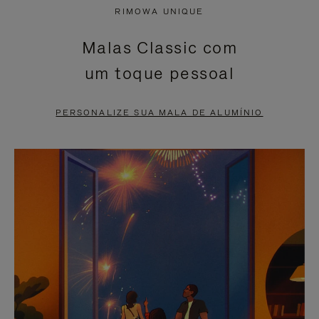
NÃO
ESTÁ
RIMOWA UNIQUE
ESTÁ
SEM
Malas Classic com
PAUSADO,
SOM.
um toque pessoal
PRESSIONE
POR
PARA
FAVOR,
PERSONALIZE SUA MALA DE ALUMÍNIO
PAUSÁ-
CLIQUE
LO
PARA
ATIVÁ-
LO