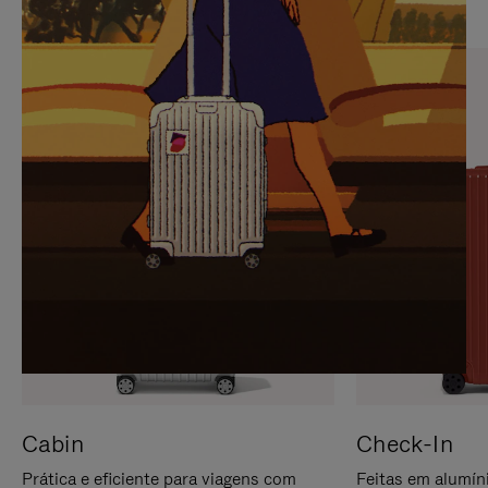
PARA
FAVOR,
PAUSÁ-
CLIQUE
LO
PARA
ATIVÁ-
LO
Cabin
Check-In
Prática e eficiente para viagens com
Feitas em alumíni