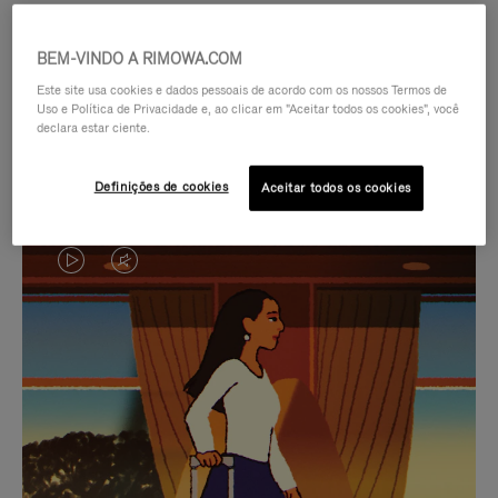
BEM-VINDO A RIMOWA.COM
Este site usa cookies e dados pessoais de acordo com os nossos Termos de
Uso e Política de Privacidade e, ao clicar em "Aceitar todos os cookies", você
declara estar ciente.
Definições de cookies
Aceitar todos os cookies
O
O
VÍDEO
VÍDEO
NÃO
ESTÁ
SELEÇÃO DE PRESENTES CUIDADOSAMENTE
ESTÁ
SEM
SELECIONADA
Encontre a companheira
PAUSADO,
SOM.
perfeita para cada viagem
PRESSIONE
POR