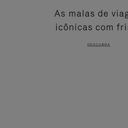
ESTÁ
SEM
As malas de vi
PAUSADO,
SOM.
icônicas com fr
PRESSIONE
POR
PARA
FAVOR,
DESCUBRA
PAUSÁ-
CLIQUE
LO
PARA
ATIVÁ-
LO