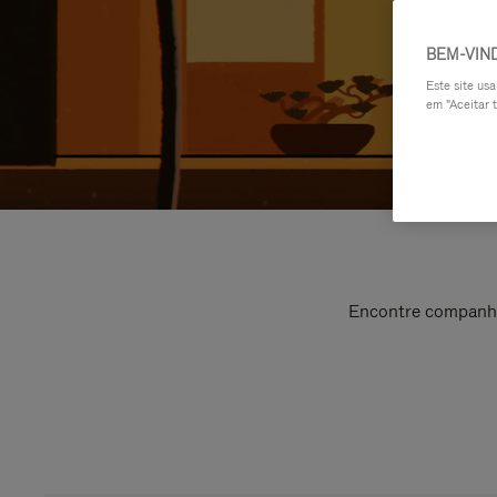
BEM-VIN
Este site us
em "Aceitar t
Encontre companhei