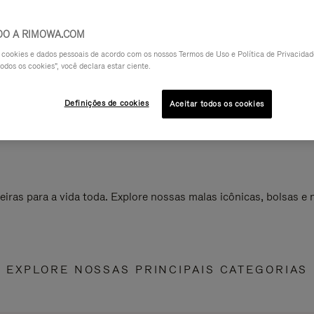
DO A RIMOWA.COM
a cookies e dados pessoais de acordo com os nossos Termos de Uso e Política de Privacidade
odos os cookies", você declara estar ciente.
Definições de cookies
Aceitar todos os cookies
ras para a vida toda. Explore nossas malas icônicas, bolsas e
EXPLORE NOSSAS PRINCIPAIS CATEGORIAS