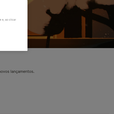
 e, ao clicar
 novos lançamentos.