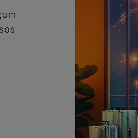
agem
isos