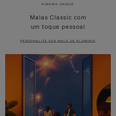
NÃO
ESTÁ
RIMOWA UNIQUE
ESTÁ
SEM
Malas Classic com
PAUSADO,
SOM.
um toque pessoal
PRESSIONE
POR
PARA
FAVOR,
PERSONALIZE SUA MALA DE ALUMÍNIO
PAUSÁ-
CLIQUE
LO
PARA
ATIVÁ-
LO