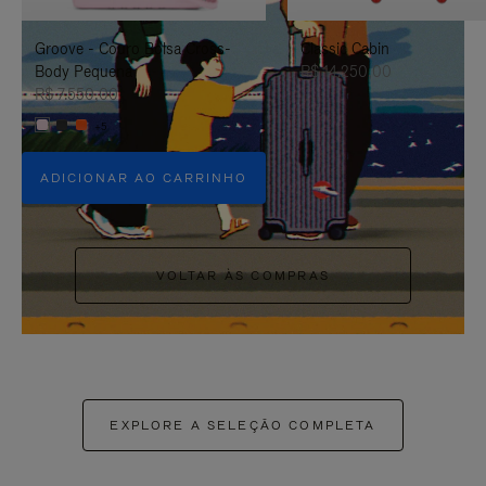
PAUSÁ-
CLIQUE
Groove - Couro Bolsa Cross-
Classic Cabin
LO
PARA
Body Pequena
R$ 14.250,00
ATIVÁ-
R$ 7.550,00
+5
LO
ADICIONAR AO CARRINHO
VOLTAR ÀS COMPRAS
EXPLORE A SELEÇÃO COMPLETA