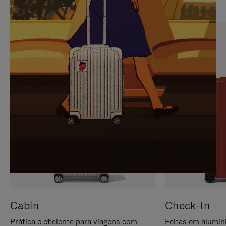
PARA
FAVOR,
PAUSÁ-
CLIQUE
LO
PARA
ATIVÁ-
LO
Cabin
Check-In
Prática e eficiente para viagens com
Feitas em alumíni