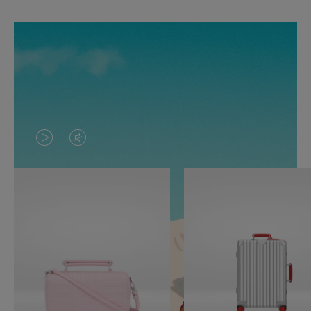
O
O
VÍDEO
VÍDEO
NÃO
ESTÁ
ESTÁ
SEM
PAUSADO,
SOM.
PRESSIONE
POR
PARA
FAVOR,