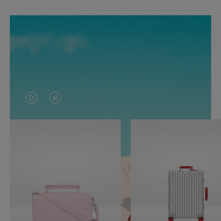
O
O
VÍDEO
VÍDEO
NÃO
ESTÁ
ESTÁ
SEM
PAUSADO,
SOM.
PRESSIONE
POR
PARA
FAVOR,