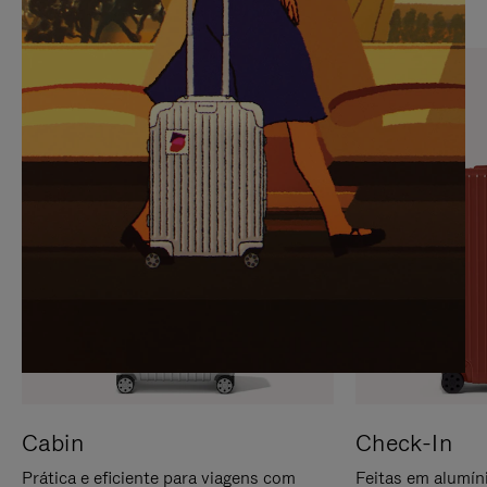
PARA
FAVOR,
PAUSÁ-
CLIQUE
LO
PARA
ATIVÁ-
LO
Cabin
Check-In
Prática e eficiente para viagens com
Feitas em alumíni