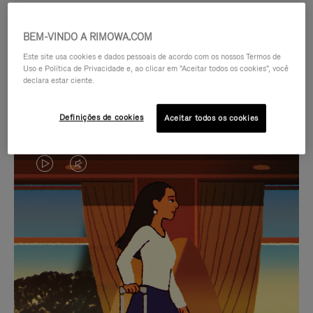
BEM-VINDO A RIMOWA.COM
Este site usa cookies e dados pessoais de acordo com os nossos Termos de
Uso e Política de Privacidade e, ao clicar em "Aceitar todos os cookies", você
declara estar ciente.
Definições de cookies
Aceitar todos os cookies
O
O
VÍDEO
VÍDEO
NÃO
ESTÁ
SELEÇÃO DE PRESENTES CUIDADOSAMENTE
ESTÁ
SEM
SELECIONADA
Encontre a companheira
PAUSADO,
SOM.
perfeita para cada viagem
PRESSIONE
POR