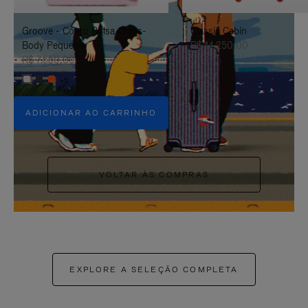
PAUSÁ-
CLIQUE
Groove - Couro Bolsa Cross-
Classic Cabin
LO
PARA
Body Pequena
R$ 14.250,00
ATIVÁ-
R$ 7.550,00
+5
LO
ADICIONAR AO CARRINHO
VOLTAR ÀS COMPRAS
EXPLORE A SELEÇÃO COMPLETA