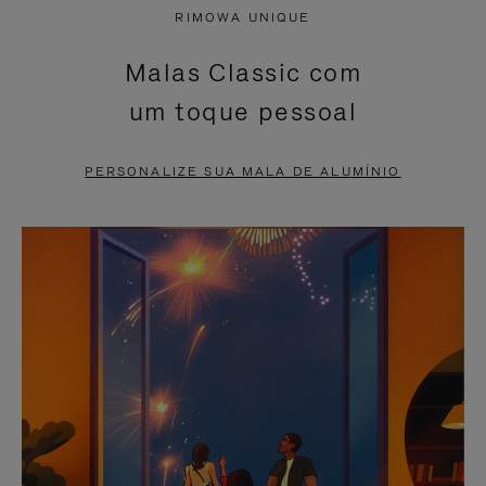
NÃO
ESTÁ
RIMOWA UNIQUE
ESTÁ
SEM
Malas Classic com
PAUSADO,
SOM.
um toque pessoal
PRESSIONE
POR
PARA
FAVOR,
PERSONALIZE SUA MALA DE ALUMÍNIO
PAUSÁ-
CLIQUE
LO
PARA
ATIVÁ-
LO