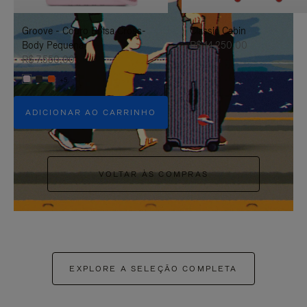
PAUSÁ-
CLIQUE
Groove - Couro Bolsa Cross-
Classic Cabin
LO
PARA
Body Pequena
R$ 14.250,00
ATIVÁ-
R$ 7.550,00
+5
LO
ADICIONAR AO CARRINHO
VOLTAR ÀS COMPRAS
EXPLORE A SELEÇÃO COMPLETA