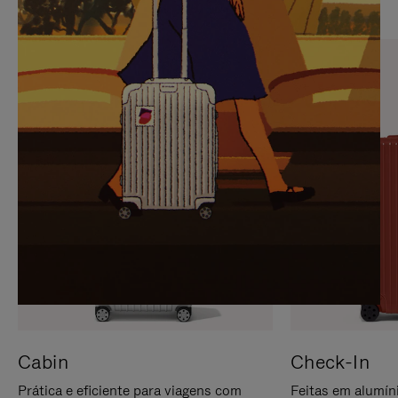
PARA
FAVOR,
PAUSÁ-
CLIQUE
LO
PARA
ATIVÁ-
LO
Cabin
Check-In
Prática e eficiente para viagens com
Feitas em alumíni