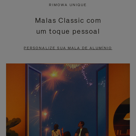
NÃO
ESTÁ
RIMOWA UNIQUE
ESTÁ
SEM
Malas Classic com
PAUSADO,
SOM.
um toque pessoal
PRESSIONE
POR
PARA
FAVOR,
PERSONALIZE SUA MALA DE ALUMÍNIO
PAUSÁ-
CLIQUE
LO
PARA
ATIVÁ-
LO