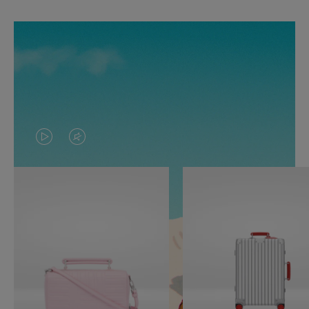
O
O
VÍDEO
VÍDEO
NÃO
ESTÁ
ESTÁ
SEM
PAUSADO,
SOM.
PRESSIONE
POR
PARA
FAVOR,