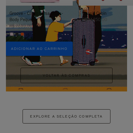
PAUSÁ-
CLIQUE
Groove - Couro Bolsa Cross-
Classic Cabin
LO
PARA
Body Pequena
R$ 14.250,00
ATIVÁ-
R$ 7.550,00
+5
LO
ADICIONAR AO CARRINHO
VOLTAR ÀS COMPRAS
EXPLORE A SELEÇÃO COMPLETA