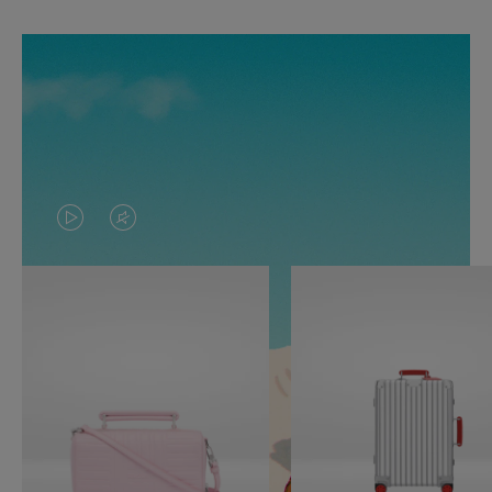
O
O
VÍDEO
VÍDEO
NÃO
ESTÁ
ESTÁ
SEM
PAUSADO,
SOM.
PRESSIONE
POR
PARA
FAVOR,