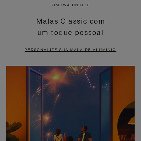
NÃO
ESTÁ
RIMOWA UNIQUE
ESTÁ
SEM
Malas Classic com
PAUSADO,
SOM.
um toque pessoal
PRESSIONE
POR
PARA
FAVOR,
PERSONALIZE SUA MALA DE ALUMÍNIO
PAUSÁ-
CLIQUE
LO
PARA
ATIVÁ-
LO