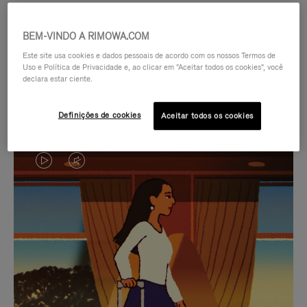
BEM-VINDO A RIMOWA.COM
Este site usa cookies e dados pessoais de acordo com os nossos Termos de
Uso e Política de Privacidade e, ao clicar em "Aceitar todos os cookies", você
declara estar ciente.
Definições de cookies
Aceitar todos os cookies
O
O
VÍDEO
VÍDEO
NÃO
ESTÁ
SELEÇÃO DE PRESENTES CUIDADOSAMENTE
ESTÁ
SEM
SELECIONADA
Encontre a companheira
PAUSADO,
SOM.
perfeita para cada viagem
PRESSIONE
POR