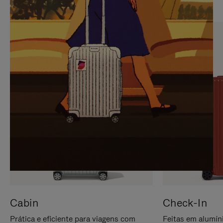
PARA
FAVOR,
PAUSÁ-
CLIQUE
LO
PARA
ATIVÁ-
LO
Cabin
Check-In
Prática e eficiente para viagens com
Feitas em alumíni