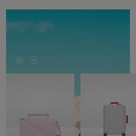
O
O
VÍDEO
VÍDEO
NÃO
ESTÁ
ESTÁ
SEM
PAUSADO,
SOM.
PRESSIONE
POR
PARA
FAVOR,