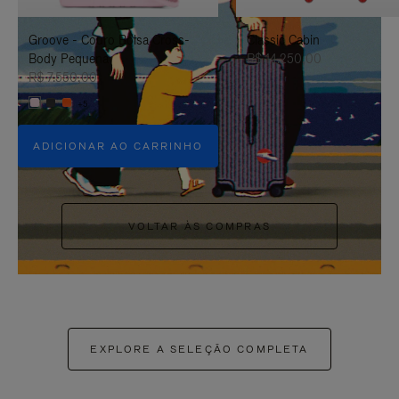
PAUSÁ-
CLIQUE
Groove - Couro Bolsa Cross-
Classic Cabin
LO
PARA
Body Pequena
R$ 14.250,00
ATIVÁ-
R$ 7.550,00
+5
LO
ADICIONAR AO CARRINHO
VOLTAR ÀS COMPRAS
EXPLORE A SELEÇÃO COMPLETA