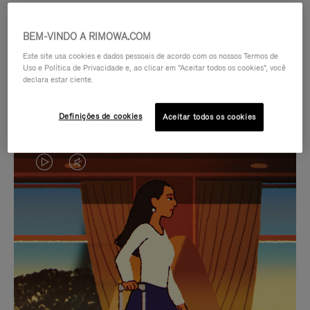
BEM-VINDO A RIMOWA.COM
Este site usa cookies e dados pessoais de acordo com os nossos Termos de
Uso e Política de Privacidade e, ao clicar em "Aceitar todos os cookies", você
declara estar ciente.
Definições de cookies
Aceitar todos os cookies
O
O
VÍDEO
VÍDEO
NÃO
ESTÁ
SELEÇÃO DE PRESENTES CUIDADOSAMENTE
ESTÁ
SEM
SELECIONADA
Encontre a companheira
PAUSADO,
SOM.
perfeita para cada viagem
PRESSIONE
POR