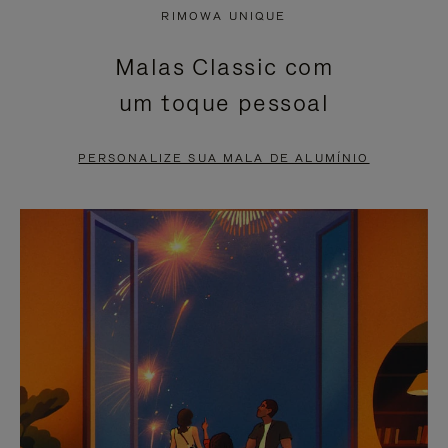
NÃO
ESTÁ
RIMOWA UNIQUE
ESTÁ
SEM
Malas Classic com
PAUSADO,
SOM.
um toque pessoal
PRESSIONE
POR
PARA
FAVOR,
PERSONALIZE SUA MALA DE ALUMÍNIO
PAUSÁ-
CLIQUE
LO
PARA
ATIVÁ-
LO