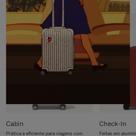
PARA
FAVOR,
PAUSÁ-
CLIQUE
LO
PARA
ATIVÁ-
LO
Cabin
Check-In
Prática e eficiente para viagens com
Feitas em alumíni