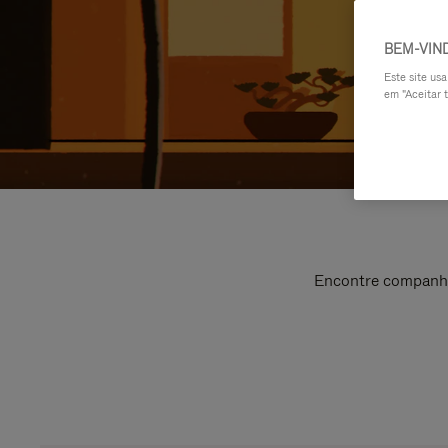
BEM-VIN
Este site us
em "Aceitar t
Encontre companhei