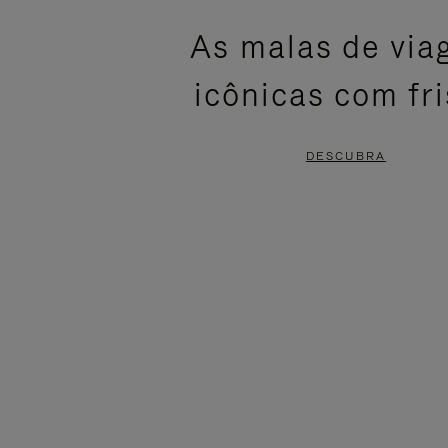
ESTÁ
SEM
As malas de vi
PAUSADO,
SOM.
icônicas com fr
PRESSIONE
POR
PARA
FAVOR,
DESCUBRA
PAUSÁ-
CLIQUE
LO
PARA
ATIVÁ-
LO