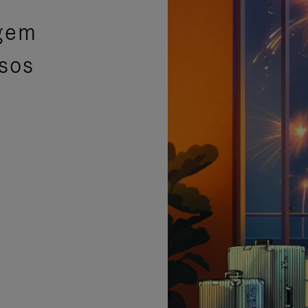
agem
isos