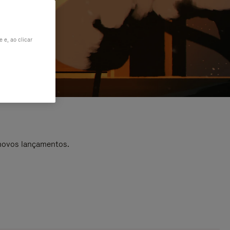
 e, ao clicar
 novos lançamentos.