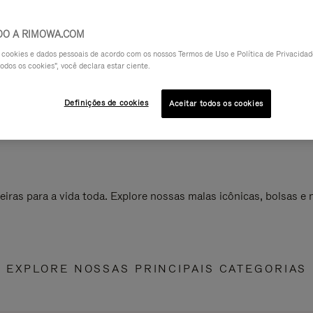
DO A RIMOWA.COM
a cookies e dados pessoais de acordo com os nossos Termos de Uso e Política de Privacidade
odos os cookies", você declara estar ciente.
Definições de cookies
Aceitar todos os cookies
ras para a vida toda. Explore nossas malas icônicas, bolsas e
EXPLORE NOSSAS PRINCIPAIS CATEGORIAS