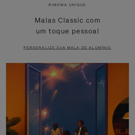
NÃO
ESTÁ
RIMOWA UNIQUE
ESTÁ
SEM
Malas Classic com
PAUSADO,
SOM.
um toque pessoal
PRESSIONE
POR
PARA
FAVOR,
PERSONALIZE SUA MALA DE ALUMÍNIO
PAUSÁ-
CLIQUE
LO
PARA
ATIVÁ-
LO