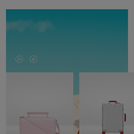
O
O
VÍDEO
VÍDEO
NÃO
ESTÁ
ESTÁ
SEM
PAUSADO,
SOM.
PRESSIONE
POR
PARA
FAVOR,