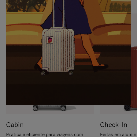
PARA
FAVOR,
PAUSÁ-
CLIQUE
LO
PARA
ATIVÁ-
LO
Cabin
Check-In
Prática e eficiente para viagens com
Feitas em alumíni