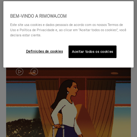
BEM-VINDO A RIMOWA.COM
Este site usa cookies e dados pessoais de acordo com os nossos Termos de
Uso e Política de Privacidade e, ao clicar em "Aceitar todos os cookies", você
declara estar ciente.
Definições de cookies
Aceitar todos os cookies
O
O
VÍDEO
VÍDEO
NÃO
ESTÁ
SELEÇÃO DE PRESENTES CUIDADOSAMENTE
ESTÁ
SEM
SELECIONADA
Encontre a companheira
PAUSADO,
SOM.
perfeita para cada viagem
PRESSIONE
POR