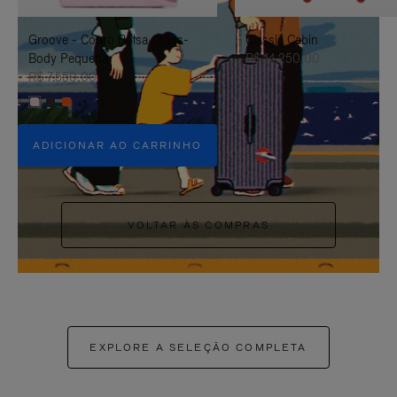
PAUSÁ-
CLIQUE
Groove - Couro Bolsa Cross-
Classic Cabin
LO
PARA
Body Pequena
R$ 14.250,00
ATIVÁ-
R$ 7.550,00
+5
LO
ADICIONAR AO CARRINHO
VOLTAR ÀS COMPRAS
EXPLORE A SELEÇÃO COMPLETA