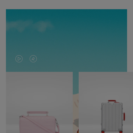
O
O
VÍDEO
VÍDEO
NÃO
ESTÁ
ESTÁ
SEM
PAUSADO,
SOM.
PRESSIONE
POR
PARA
FAVOR,