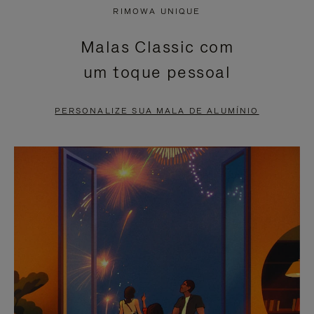
NÃO
ESTÁ
RIMOWA UNIQUE
ESTÁ
SEM
Malas Classic com
PAUSADO,
SOM.
um toque pessoal
PRESSIONE
POR
PARA
FAVOR,
PERSONALIZE SUA MALA DE ALUMÍNIO
PAUSÁ-
CLIQUE
LO
PARA
ATIVÁ-
LO