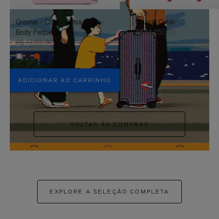
PAUSÁ-
CLIQUE
Groove - Couro Bolsa Cross-
Classic Cabin
LO
PARA
Body Pequena
R$ 14.250,00
ATIVÁ-
R$ 7.550,00
+5
LO
ADICIONAR AO CARRINHO
VOLTAR ÀS COMPRAS
EXPLORE A SELEÇÃO COMPLETA