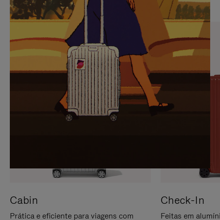
PARA
FAVOR,
PAUSÁ-
CLIQUE
LO
PARA
ATIVÁ-
LO
Cabin
Check-In
Prática e eficiente para viagens com
Feitas em alumíni