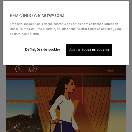
BEM-VINDO A RIMOWA.COM
Este site usa cookies e dados pessoais de acordo com os nossos Termos de
Uso e Política de Privacidade e, ao clicar em "Aceitar todos os cookies", você
declara estar ciente.
Definições de cookies
Aceitar todos os cookies
O
O
VÍDEO
VÍDEO
NÃO
ESTÁ
SELEÇÃO DE PRESENTES CUIDADOSAMENTE
ESTÁ
SEM
SELECIONADA
Encontre a companheira
PAUSADO,
SOM.
perfeita para cada viagem
PRESSIONE
POR