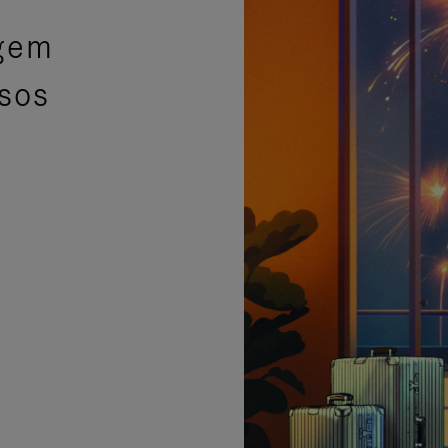
agem
isos