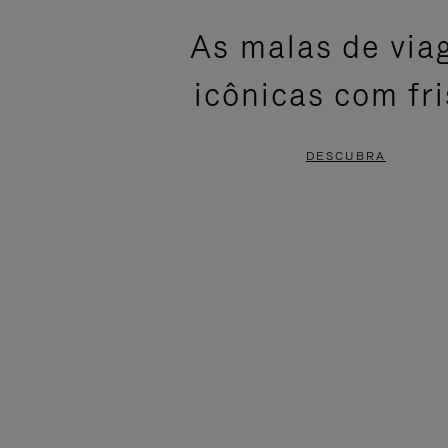
ESTÁ
SEM
As malas de vi
PAUSADO,
SOM.
icônicas com fr
PRESSIONE
POR
PARA
FAVOR,
DESCUBRA
PAUSÁ-
CLIQUE
LO
PARA
ATIVÁ-
LO