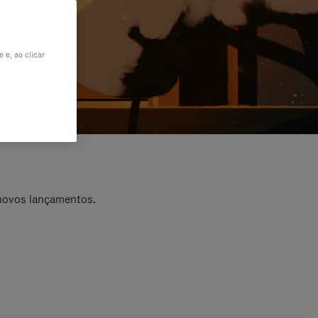
 e, ao clicar
 novos lançamentos.