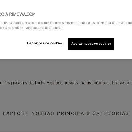
DO A RIMOWA.COM
a cookies e dados pessoais de acordo com os nossos Termos de Uso e Política de Privacidade
odos os cookies", você declara estar ciente.
Definições de cookies
Aceitar todos os cookies
ras para a vida toda. Explore nossas malas icônicas, bolsas e
EXPLORE NOSSAS PRINCIPAIS CATEGORIAS