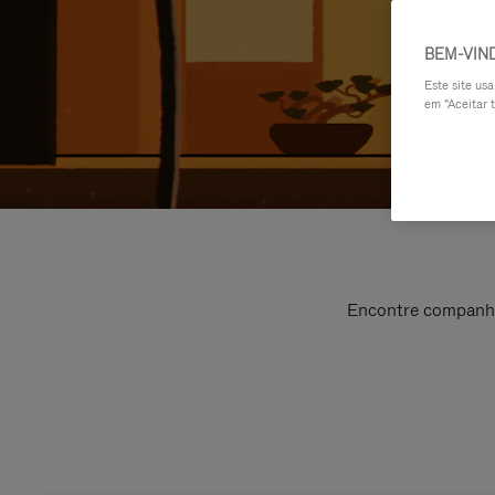
BEM-VIN
Este site us
em "Aceitar t
Encontre companhei