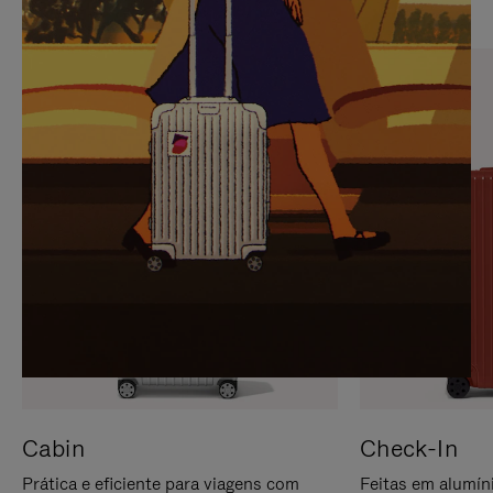
PARA
FAVOR,
PAUSÁ-
CLIQUE
LO
PARA
ATIVÁ-
LO
Cabin
Check-In
Prática e eficiente para viagens com
Feitas em alumíni