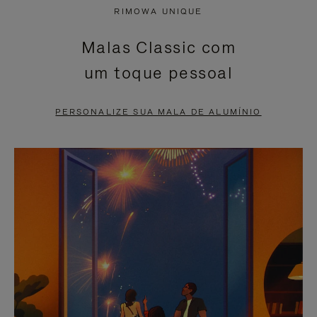
NÃO
ESTÁ
RIMOWA UNIQUE
ESTÁ
SEM
Malas Classic com
PAUSADO,
SOM.
um toque pessoal
PRESSIONE
POR
PARA
FAVOR,
PERSONALIZE SUA MALA DE ALUMÍNIO
PAUSÁ-
CLIQUE
LO
PARA
ATIVÁ-
LO