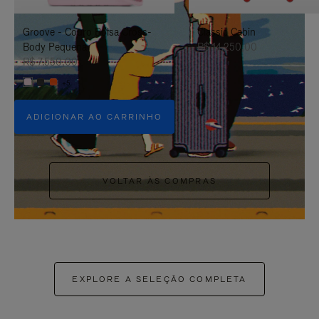
PAUSÁ-
CLIQUE
Groove - Couro Bolsa Cross-
Classic Cabin
LO
PARA
Body Pequena
R$ 14.250,00
ATIVÁ-
R$ 7.550,00
+5
LO
ADICIONAR AO CARRINHO
VOLTAR ÀS COMPRAS
EXPLORE A SELEÇÃO COMPLETA