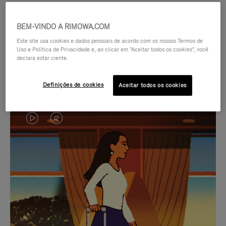
BEM-VINDO A RIMOWA.COM
Este site usa cookies e dados pessoais de acordo com os nossos Termos de
Uso e Política de Privacidade e, ao clicar em "Aceitar todos os cookies", você
declara estar ciente.
Definições de cookies
Aceitar todos os cookies
O
O
VÍDEO
VÍDEO
NÃO
ESTÁ
SELEÇÃO DE PRESENTES CUIDADOSAMENTE
ESTÁ
SEM
SELECIONADA
Encontre a companheira
PAUSADO,
SOM.
perfeita para cada viagem
PRESSIONE
POR