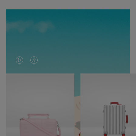
O
O
VÍDEO
VÍDEO
NÃO
ESTÁ
ESTÁ
SEM
PAUSADO,
SOM.
PRESSIONE
POR
PARA
FAVOR,