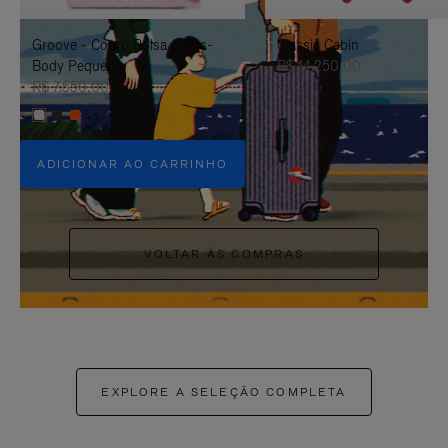
PAUSÁ-
CLIQUE
Groove - Couro Bolsa Cross-
Classic Cabin
LO
PARA
Body Pequena
R$ 14.250,00
ATIVÁ-
R$ 7.550,00
+5
LO
ADICIONAR AO CARRINHO
VOLTAR ÀS COMPRAS
EXPLORE A SELEÇÃO COMPLETA