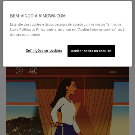
BEM-VINDO A RIMOWA.COM
Este site usa cookies e dados pessoais de acordo com os nossos Termos de
Uso e Política de Privacidade e, ao clicar em "Aceitar todos os cookies", você
declara estar ciente.
Definições de cookies
Aceitar todos os cookies
O
O
VÍDEO
VÍDEO
NÃO
ESTÁ
SELEÇÃO DE PRESENTES CUIDADOSAMENTE
ESTÁ
SEM
SELECIONADA
Encontre a companheira
PAUSADO,
SOM.
perfeita para cada viagem
PRESSIONE
POR