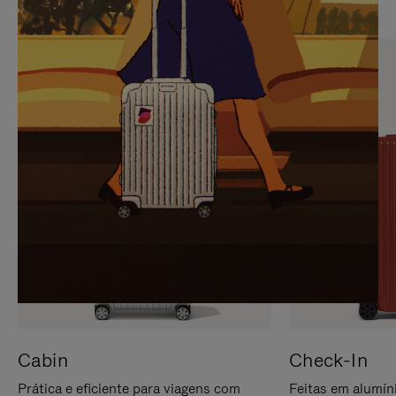
PARA
FAVOR,
PAUSÁ-
CLIQUE
LO
PARA
ATIVÁ-
LO
Cabin
Check-In
Prática e eficiente para viagens com
Feitas em alumíni