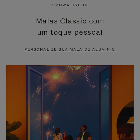
NÃO
ESTÁ
RIMOWA UNIQUE
ESTÁ
SEM
Malas Classic com
PAUSADO,
SOM.
um toque pessoal
PRESSIONE
POR
PARA
FAVOR,
PERSONALIZE SUA MALA DE ALUMÍNIO
PAUSÁ-
CLIQUE
LO
PARA
ATIVÁ-
LO