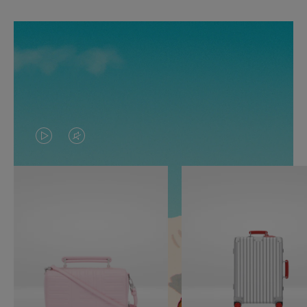
O
O
VÍDEO
VÍDEO
NÃO
ESTÁ
ESTÁ
SEM
PAUSADO,
SOM.
PRESSIONE
POR
PARA
FAVOR,