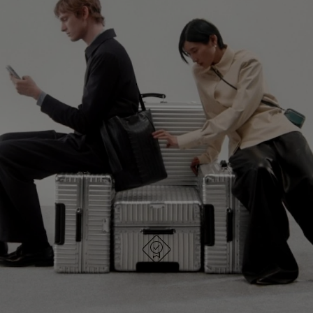
NÃO
ESTÁ
ESTÁ
SEM
CONTINUE SUA JORNADA DE
PAUSADO,
SOM.
DESCOBERTA
PRESSIONE
POR
PARA
FAVOR,
EXPLORE TODAS AS BOLSAS RIMOWA
PAUSÁ-
CLIQUE
LO
PARA
ATIVÁ-
LO
FEITA NA ALEMANHA
Todo item é cuidadosamente inspecionado e tem a
qualidade testada e aprovada