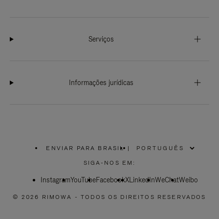
Serviços
Informações jurídicas
ENVIAR PARA BRASIL
|
,
POR
SIGA-NOS EM:
FAVOR,
SELECIONE
Instagram
YouTube
SUA
Facebook
X
LinkedIn
WeChat
Weibo
LOCALIZAÇÃO
© 2026 RIMOWA - TODOS OS DIREITOS RESERVADOS