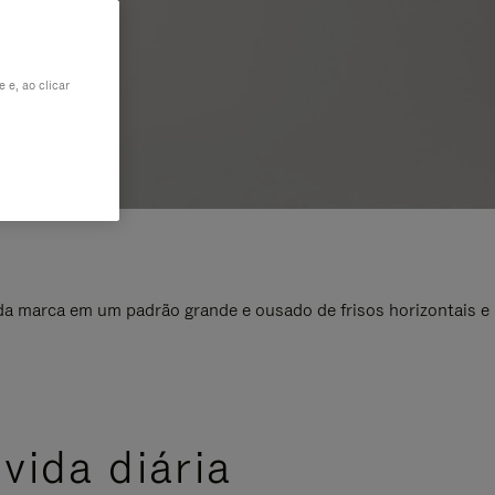
 e, ao clicar
da marca em um padrão grande e ousado de frisos horizontais e
vida diária