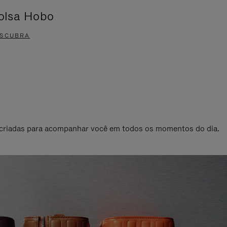
olsa Hobo
Acessóri
SCUBRA
DESCUBRA
 criadas para acompanhar você em todos os momentos do dia.