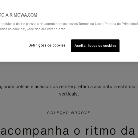
DO A RIMOWA.COM
a cookies e dados pessoais de acordo com os nossos Termos de Uso e Política de Privacidade
odos os cookies", você declara estar ciente.
Definições de cookies
Aceitar todos os cookies
onde bolsas e acessórios reinterpretam a assinatura estética 
verticais.
COLEÇÃO GROOVE
 acompanha o ritmo da 