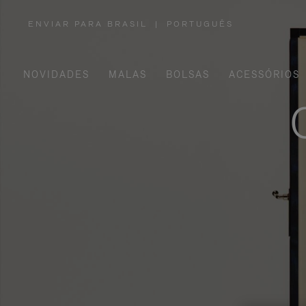
ENVIAR PARA BRASIL
|
PORTUGUÊS
,
POR
FAVOR,
SELECIONE
SUA
LOCALIZAÇÃO
NOVIDADES
MALAS
BOLSAS
ACESSÓRIOS