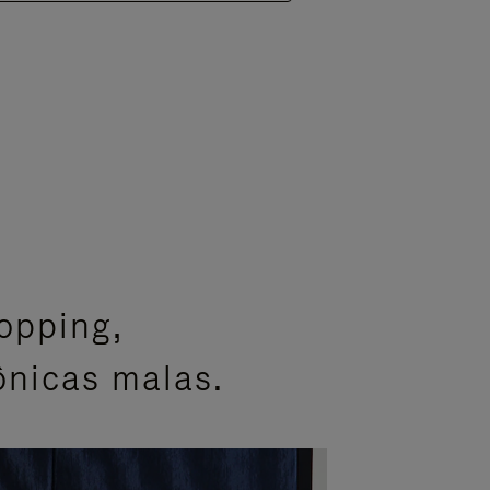
opping,
ônicas malas.