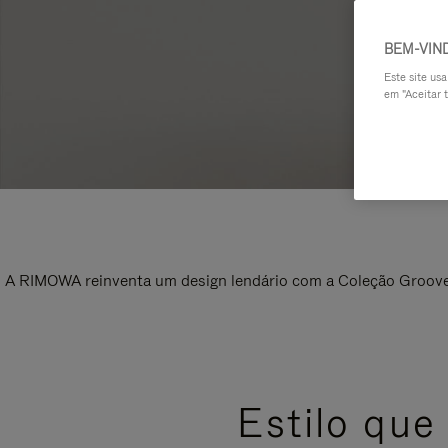
BEM-VIN
Este site us
em "Aceitar t
A RIMOWA reinventa um design lendário com a Coleção Groove, 
Estilo que