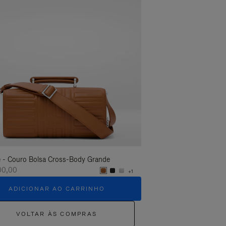
 - Couro Bolsa Cross-Body Grande
Groove - Couro Bolsa C
100,00
R$ 11.100,00
+1
ADICIONAR AO CARRINHO
ADICIONAR 
VOLTAR ÀS COMPRAS