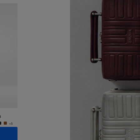
Novo
a
Groove - Couro Bolsa Cross-Body Pequena
Groove
R$ 7.550,00
R$ 7.5
+5
+5
ADICIONAR AO CARRINHO