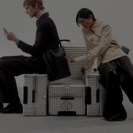
NÃO
ESTÁ
ESTÁ
SEM
CONTINUE SUA JORNADA DE
PAUSADO,
SOM.
DESCOBERTA
PRESSIONE
POR
PARA
FAVOR,
EXPLORE TODAS AS BOLSAS RIMOWA
PAUSÁ-
CLIQUE
LO
PARA
ATIVÁ-
LO
FEITA NA ALEMANHA
Todo item é cuidadosamente inspecionado e tem a
qualidade testada e aprovada