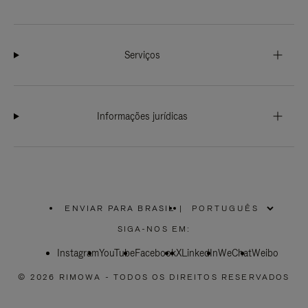
Serviços
Informações jurídicas
ENVIAR PARA BRASIL
|
,
POR
SIGA-NOS EM:
FAVOR,
SELECIONE
Instagram
YouTube
SUA
Facebook
X
LinkedIn
WeChat
Weibo
LOCALIZAÇÃO
© 2026 RIMOWA - TODOS OS DIREITOS RESERVADOS