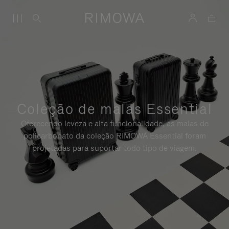
Coleção de malas Essential
Oferecendo leveza e alta funcionalidade, as malas de
policarbonato da coleção RIMOWA Essential foram
projetadas para suportar todo tipo de viagem.